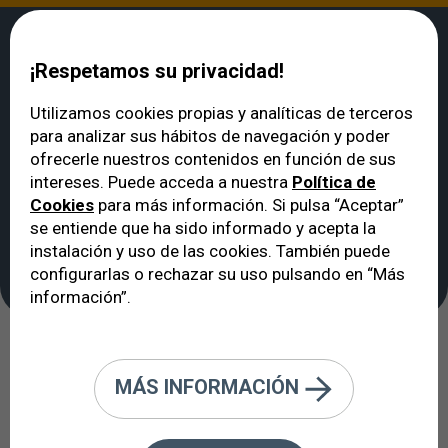
¡Respetamos su privacidad!
Utilizamos cookies propias y analíticas de terceros
para analizar sus hábitos de navegación y poder
VERTE
>
Enfermedades de los ojos y de la visión
>
Glaucoma: diagnóstico
ofrecerle nuestros contenidos en función de sus
y tratamiento en Barcelona
intereses. Puede acceda a nuestra
Política de
Glaucoma: diagnóstico
Cookies
para más información. Si pulsa “Aceptar”
y tratamiento en
se entiende que ha sido informado y acepta la
instalación y uso de las cookies. También puede
Barcelona
configurarlas o rechazar su uso pulsando en “Más
información”.
El peligro de ir perdiendo campo
MÁS INFORMACIÓN
visual sin ser consciente durante
mucho tiempo: la ceguera