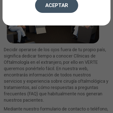
ACEPTAR
Decidir operarse de los ojos fuera de tu propio país,
significa dedicar tiempo a conocer Clínicas de
Oftalmología en el extranjero, por ello en VERTE
queremos ponértelo fácil. En nuestra web,
encontrarás información de todos nuestros
servicios y experiencia sobre cirugía oftalmológica y
tratamientos, así cómo respuestas a preguntas
frecuentes (FAQ) que habitualmente nos generan
nuestros pacientes.
Mediante nuestro formulario de contacto o teléfono,