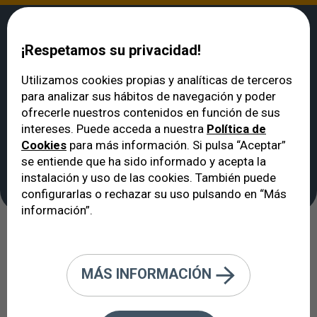
¡Respetamos su privacidad!
Utilizamos cookies propias y analíticas de terceros
para analizar sus hábitos de navegación y poder
VERTE
>
El Paciente
>
Recepción y atención a pacientes internacionales
ofrecerle nuestros contenidos en función de sus
Recepción y atención a
intereses. Puede acceda a nuestra
Política de
Cookies
para más información. Si pulsa “Aceptar”
pacientes
se entiende que ha sido informado y acepta la
internacionales
instalación y uso de las cookies. También puede
configurarlas o rechazar su uso pulsando en “Más
información”.
Cirugía Oftalmológica en el
extranjero, cuestión de confianza.
MÁS INFORMACIÓN