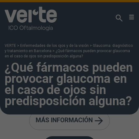
¡Respetamos su privacidad!
Utilizamos cookies propias y analíticas de terceros
para analizar sus hábitos de navegación y poder
VERTE
>
Enfermedades de los ojos y de la visión
>
Glaucoma: diagnóstico
ofrecerle nuestros contenidos en función de sus
y tratamiento en Barcelona
>
¿Qué fármacos pueden provocar glaucoma
intereses. Puede acceda a nuestra
Política de
en el caso de ojos sin predisposición alguna?
¿Qué fármacos pueden
Cookies
para más información. Si pulsa “Aceptar”
se entiende que ha sido informado y acepta la
provocar glaucoma en
instalación y uso de las cookies. También puede
configurarlas o rechazar su uso pulsando en “Más
el caso de ojos sin
información”.
predisposición alguna?
MÁS INFORMACIÓN
Medicación y glaucoma: