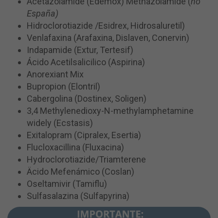
Acetazolamide (Edemox) Methazolamide (
no
España)
Hidroclorotiazide /Esidrex, Hidrosaluretil)
Venlafaxina (Arafaxina, Dislaven, Conervin)
Indapamide (Extur, Tertesif)
Ácido Acetilsalicilico (Aspirina)
Anorexiant Mix
Bupropion (Elontril)
Cabergolina (Dostinex, Soligen)
3,4 Methylenedioxy-N-methylamphetamine
widely (Ecstasis)
Exitalopram (Cipralex, Esertia)
Flucloxacillina (Fluxacina)
Hydroclorotiazide/Triamterene
Äcido Mefenámico (Coslan)
Oseltamivir (Tamiflu)
Sulfasalazina (Sulfapyrina)