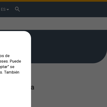
ES
tos de
reses. Puede
ptar” se
es. También
cuperar la