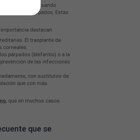
e encuentra la luz cuando
 la piel de los párpados. Estas
e importancia destacan:
editarias. El trasplante de
s corneales.
los párpados (blefaritis) o a la
prevención de las infecciones
nadamente, con sustitutos de
oblación que con más
smo
, que en muchos casos
recuente que se