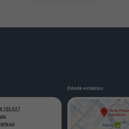
Dónde estamos
4 155 637
App
erte.es