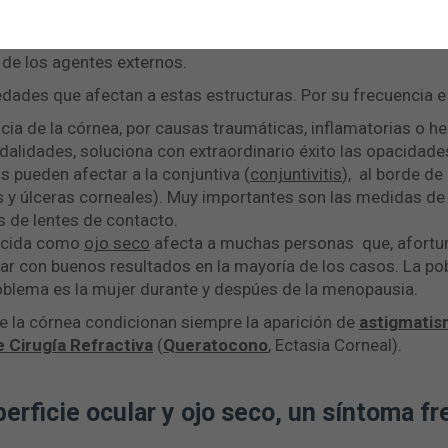
o. Transparente y curvilínea actúa como la primera lente qu
. La conjuntiva continúa la superficie del ojo hasta llegar a
 de los agentes externos.
dades que afectan a estas estructuras. Por su frecuencia 
ia de la córnea, por causas traumáticas, inflamatorias o her
alidades, soluciona con extraordinario éxito las opacidade
 pueden afectar a la conjuntiva (
conjuntivitis
), al borde de 
 y úlceras corneales). Muy importantes son las medidas de 
s de lentes de contacto.
nocida como
ojo seco
afecta a muchas personas que, afortu
tar con buenos resultados en la mayoría de los casos. La p
oblema es la mujer durante y despúes de la menopausia.
e la córnea condicionan siempre la aparición de
astigmati
 Cirugía Refractiva
(
Queratocono
, Ectasia Corneal).
perficie ocular y ojo seco, un síntoma f