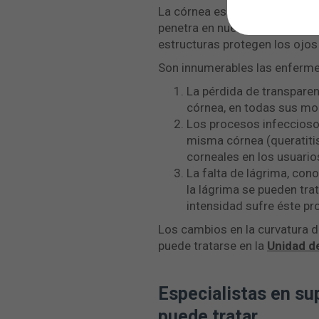
La córnea es la ventana del oj
penetra en nuestro globo ocular
estructuras protegen los ojos
Son innumerables las enferme
La pérdida de transparenc
córnea, en todas sus mod
Los procesos infecciosos
misma córnea (queratitis
corneales en los usuario
La falta de lágrima, co
la lágrima se pueden tra
intensidad sufre éste pr
Los cambios en la curvatura d
puede tratarse en la
Unidad de
Especialistas en su
puede tratar