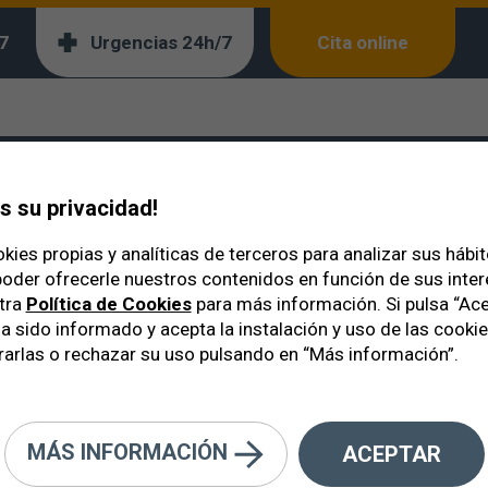
7
Urgencias 24h/7
Cita online
cular
uperficie Ocular
 su privacidad!
kies propias y analíticas de terceros para analizar sus hábi
oder ofrecerle nuestros contenidos en función de sus inte
tra
Política de Cookies
para más información. Si pulsa “Ace
a sido informado y acepta la instalación y uso de las cooki
arlas o rechazar su uso pulsando en “Más información”.
s con ceguera corneal pueden re
 modernas técnicas quirúrgicas.
MÁS INFORMACIÓN
ACEPTAR