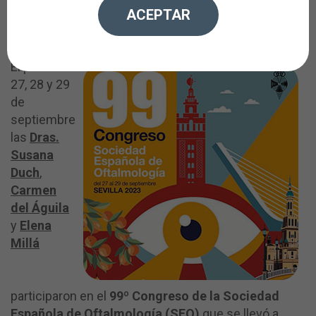
ACEPTAR
02/10/2023
El pasado
27, 28 y 29
de
septiembre
las
Dras.
Susana
Duch
,
Carmen
del Águila
y
Elena
Millá
participaron en el
99º Congreso de la Sociedad
Española de Oftalmología (SEO)
que se llevó a