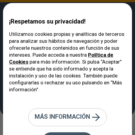
¡Respetamos su privacidad!
Utilizamos cookies propias y analíticas de terceros
para analizar sus hábitos de navegación y poder
VERTE
>
Noticias
>
Apostando por el futuro: La participación de nuestros
ofrecerle nuestros contenidos en función de sus
especialistas en el 99º SEO
intereses. Puede acceda a nuestra
Política de
Apostando por el
Cookies
para más información. Si pulsa “Aceptar”
futuro: La participación
se entiende que ha sido informado y acepta la
instalación y uso de las cookies. También puede
de nuestros
configurarlas o rechazar su uso pulsando en “Más
especialistas en el 99º
información”.
SEO
MÁS INFORMACIÓN
Cirugía párpados o bolsas
Glaucoma