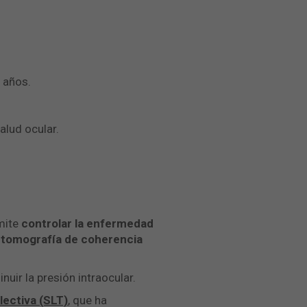
 años.
alud ocular.
rmite
controlar la enfermedad
a tomografía de coherencia
uir la presión intraocular.
lectiva (SLT)
, que ha