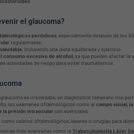
icosteroides
venir el glaucoma?
ftalmológicos periódicos
, especialmente después de los 45
cular
regularmente.
 saludable
, incluyendo una dieta equilibrada y ejercicio.
 el consumo excesivo de alcohol
, ya que pueden afectar la s
en actividades de riesgo para evitar traumatismos.
aucoma
l glaucoma es irreversible, un diagnóstico temprano nos pe
 ello, los exámenes oftalmológicos como el
campo visual, l
 la presión intraocular
son esenciales.
 como colirios oftalmológicos, láseres o cirugías para dismin
écnicas más avanzadas como la
Trabeculoplastia Láser Se