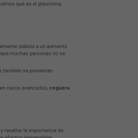
icamos qué es el glaucoma,
ralmente debido a un aumento
ace que muchas personas no se
e también se presentan
 en casos avanzados,
ceguera
 resaltar la importancia de
s efectos irreversibles.