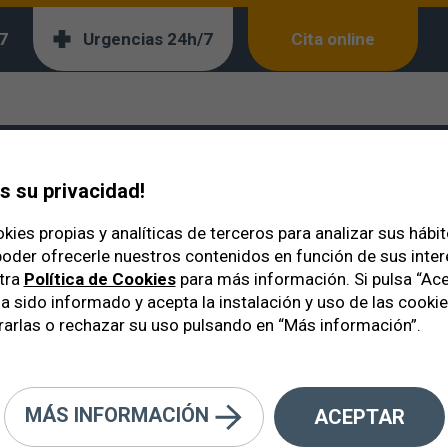
7
Urgencias 24h/7
Cita online
gnóstico Temprano
 Prevención y el Diagn
 su privacidad!
kies propias y analíticas de terceros para analizar sus hábi
oder ofrecerle nuestros contenidos en función de sus inte
tra
Política de Cookies
para más información. Si pulsa “Ace
a sido informado y acepta la instalación y uso de las cooki
arlas o rechazar su uso pulsando en “Más información”.
MÁS INFORMACIÓN
ACEPTAR