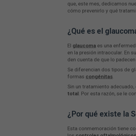
que, este mes, dedicamos nues
cómo prevenirlo y qué tratamie
¿Qué es el glaucoma
El
glaucoma
es una enfermeda
en la presión intraocular. En 
den cuenta de que lo padecen h
Se diferencian dos tipos de g
formas
congénitas
.
Sin un tratamiento adecuado,
total
. Por esta razón, se le 
¿Por qué existe la 
Esta conmemoración tiene como
los
controles oftalmológicos