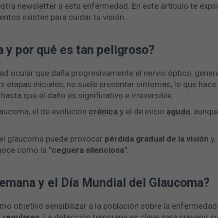
tra newsletter a esta enfermedad. En este artículo te expl
ntos existen para cuidar tu visión.
 y por qué es tan peligroso?
d ocular que daña progresivamente el nervio óptico, gene
sus etapas iniciales, no suele presentar síntomas, lo que h
asta que el daño es significativo e irreversible.
laucoma, el de evolución
crónica
y el de inicio
agudo
, aunqu
 el glaucoma puede provocar
pérdida gradual de la visión
y,
conoce como la
"ceguera silenciosa"
.
Semana y el Día Mundial del Glaucoma?
 objetivo sensibilizar a la población sobre la enfermedad y
 regulares
. La detección temprana es clave para prevenir su