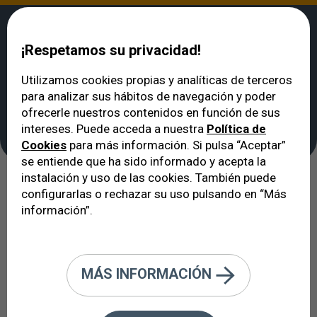
¡Respetamos su privacidad!
Utilizamos cookies propias y analíticas de terceros
para analizar sus hábitos de navegación y poder
VERTE
>
Unidades Clínicas
>
Unidad de Glaucoma
ofrecerle nuestros contenidos en función de sus
Unidad de Glaucoma
intereses. Puede acceda a nuestra
Política de
Cookies
para más información. Si pulsa “Aceptar”
se entiende que ha sido informado y acepta la
instalación y uso de las cookies. También puede
El glaucoma es la 2ª causa de
configurarlas o rechazar su uso pulsando en “Más
información”.
ceguera en el mundo. La mitad de
los pacientes que lo padecen no lo
saben.
MÁS INFORMACIÓN
El glaucoma se produce cuando se lesionan las