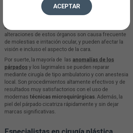
lagrimal, cuidando el ojo y su visión.
ACEPTAR
El ojo está protegido y se mantiene húmedo gracias
a los párpados y el sistema lagrimal. Las
alteraciones de estos órganos son causa frecuente
de molestias e irritación ocular, y pueden afectar la
visión e incluso el aspecto de la cara.
Por suerte, la mayoría de las
anomalías de los
párpados
y los lagrimales se pueden reparar
mediante cirugía de tipo ambulatorio y con anestesia
local. Son procedimientos altamente efectivos y de
resultados muy satisfactorios con el uso de
modernas
técnicas microquirúrgicas
. Además, la
piel del párpado cicatriza rápidamente y sin dejar
marcas significativas.
Especialistas en cirugía plástica