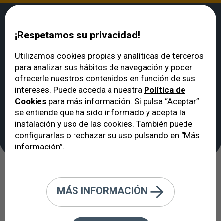
¡Respetamos su privacidad!
Utilizamos cookies propias y analíticas de terceros
para analizar sus hábitos de navegación y poder
VERTE
>
Unidades Clínicas
>
Unidad de Oculoplástica, Órbita y Cirugía
ofrecerle nuestros contenidos en función de sus
Plástica Ocular
intereses. Puede acceda a nuestra
Política de
Unidad de
Cookies
para más información. Si pulsa “Aceptar”
Oculoplástica, Órbita y
se entiende que ha sido informado y acepta la
instalación y uso de las cookies. También puede
Cirugía Plástica Ocular
configurarlas o rechazar su uso pulsando en “Más
información”.
El Oftalmólogo Oculoplástico
MÁS INFORMACIÓN
resuelve el problema estético o
funcional de párpado, órbita o vía