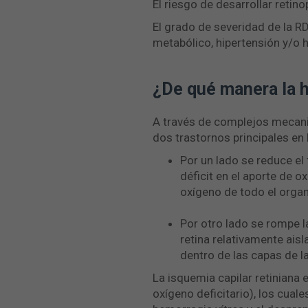
El riesgo de desarrollar reti
El grado de severidad de la R
metabólico, hipertensión y/o 
¿De qué manera la h
A través de complejos mecanis
dos trastornos principales en 
Por un lado se reduce el 
déficit en el aporte de o
oxígeno de todo el orga
Por otro lado se rompe l
retina relativamente aisl
dentro de las capas de l
La isquemia capilar retiniana
oxígeno deficitario), los cual