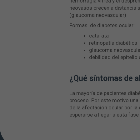
hemorragia vítrea y el despren
neovasos crecen a distancia so
(glaucoma neovascular)
Formas de diabetes ocular:
catarata
retinopatía diabética
glaucoma neovascula
debilidad del epitelio
¿Qué síntomas de al
La mayoría de pacientes diab
proceso. Por este motivo una 
de la afectación ocular por la
esperarse a llegar a esta fase