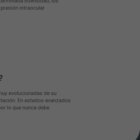
terminada intensidad, los
 presión intraocular
?
 muy evolucionadas de su
ectación. En estados avanzados
 por lo que nunca debe