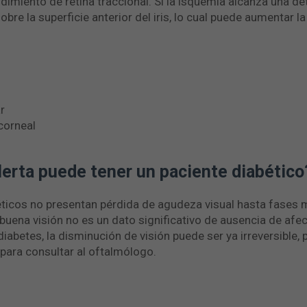
dimiento de retina traccional. Si la isquemia alcanza una de
bre la superficie anterior del iris, lo cual puede aumentar la
r
 corneal
erta puede tener un paciente diabético
éticos no presentan pérdida de agudeza visual hasta fases
buena visión no es un dato significativo de ausencia de af
 diabetes, la disminución de visión puede ser ya irreversible,
 para consultar al oftalmólogo.