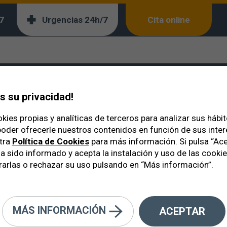
7
Urgencias 24h/7
Cita online
Ocular
 su privacidad!
kies propias y analíticas de terceros para analizar sus hábi
oder ofrecerle nuestros contenidos en función de sus inte
tra
Política de Cookies
para más información. Si pulsa “Ace
a sido informado y acepta la instalación y uso de las cooki
arlas o rechazar su uso pulsando en “Más información”.
 múltiples afectaciones oculares 
bólica pero afortunadamente, c
MÁS INFORMACIÓN
ACEPTAR
oftalmológico.