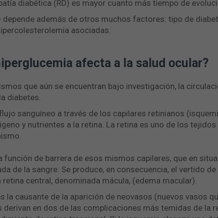
nopatía diabética (RD) es mayor cuanto más tiempo de evoluci
D depende además de otros muchos factores: tipo de diabete
hipercolesterolemia asociadas.
iperglucemia afecta a la salud ocular?
mos que aún se encuentran bajo investigación, la circulaci
la diabetes.
flujo sanguíneo a través de los capilares retinianos (isquemi
xigeno y nutrientes a la retina. La retina es uno de los tej
nismo.
a función de barrera de esos mismos capilares, que en situ
ada de la sangre. Se produce, en consecuencia, el vertido de
a retina central, denominada mácula, (edema macular).
 es la causante de la aparición de neovasos (nuevos vasos qu
es derivan en dos de las complicaciones más temidas de la re