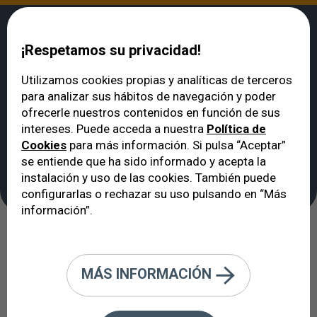
¡Respetamos su privacidad!
Utilizamos cookies propias y analíticas de terceros
para analizar sus hábitos de navegación y poder
VERTE
>
Tratamientos
>
Cirugía del Desprendimiento de Retina
ofrecerle nuestros contenidos en función de sus
Cirugía del
intereses. Puede acceda a nuestra
Política de
Cookies
para más información. Si pulsa “Aceptar”
Desprendimiento de
se entiende que ha sido informado y acepta la
Retina
instalación y uso de las cookies. También puede
configurarlas o rechazar su uso pulsando en “Más
información”.
La mayoría de los pacientes con un
desprendimiento de retina
MÁS INFORMACIÓN
necesitará cirugía, ya sea
inmediatamente o después de un