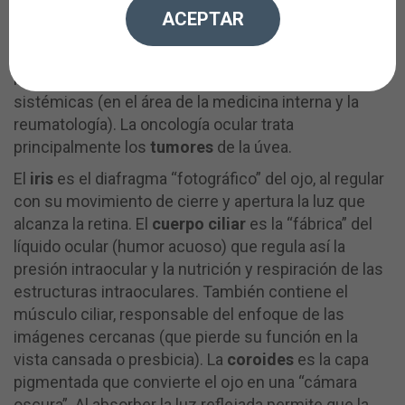
La úvea se compone de iris, cuerpo ciliar y coroides,
ACEPTAR
capas intermedias de la estructura ocular que
principalmente presentan
inflamaciones
(
uveítis
),
muchas de ellas relacionadas con enfermedades
sistémicas (en el área de la medicina interna y la
reumatología). La oncología ocular trata
principalmente los
tumores
de la úvea.
El
iris
es el diafragma “fotográfico” del ojo, al regular
con su movimiento de cierre y apertura la luz que
alcanza la retina. El
cuerpo ciliar
es la “fábrica” del
líquido ocular (humor acuoso) que regula así la
presión intraocular y la nutrición y respiración de las
estructuras intraoculares. También contiene el
músculo ciliar, responsable del enfoque de las
imágenes cercanas (que pierde su función en la
vista cansada o presbicia). La
coroides
es la capa
pigmentada que convierte el ojo en una “cámara
oscura”. Al absorber la luz reflejada permite que la