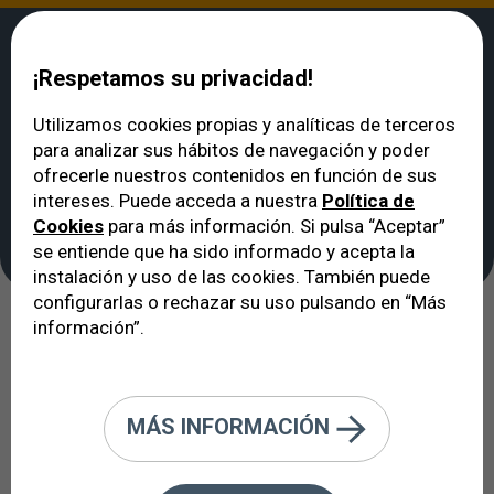
¡Respetamos su privacidad!
Utilizamos cookies propias y analíticas de terceros
para analizar sus hábitos de navegación y poder
VERTE
>
Unidades Clínicas
>
Unidad de Úvea - Uveítis
ofrecerle nuestros contenidos en función de sus
Unidad de Úvea -
intereses. Puede acceda a nuestra
Política de
Cookies
para más información. Si pulsa “Aceptar”
Uveítis
se entiende que ha sido informado y acepta la
instalación y uso de las cookies. También puede
configurarlas o rechazar su uso pulsando en “Más
información”.
La úvea, esa capa intermedia de la
pared ocular de tanto valor en la
circulación sanguínea y la
MÁS INFORMACIÓN
inflamación del ojo.