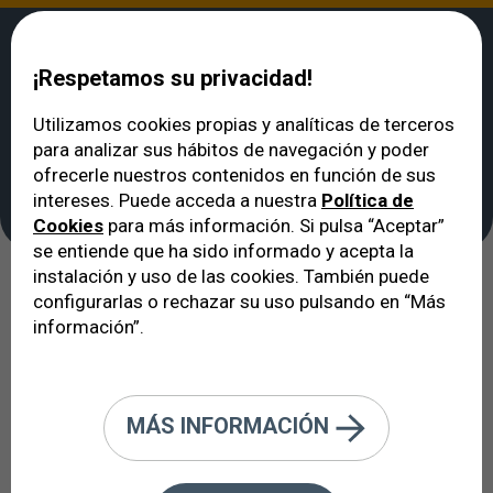
¡Respetamos su privacidad!
Utilizamos cookies propias y analíticas de terceros
para analizar sus hábitos de navegación y poder
VERTE
>
Tecnologías de diagnóstico y tratamiento
>
Retinografía
ofrecerle nuestros contenidos en función de sus
Retinografía
intereses. Puede acceda a nuestra
Política de
Cookies
para más información. Si pulsa “Aceptar”
se entiende que ha sido informado y acepta la
instalación y uso de las cookies. También puede
También la fotografía ayuda al
configurarlas o rechazar su uso pulsando en “Más
información”.
oftalmólogo a diagnosticar y vigilar
mejor la evolución de las
enfermedades de la retina y el
MÁS INFORMACIÓN
nervio óptico.