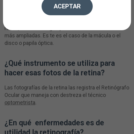
¿Qué es la retinografía?
ACEPTAR
Consiste en realizar determinadas fotografías de la
retina, tanto en imagen panorámica como de zonas
más ampliadas. Es te es el caso de la mácula o el
disco o papila óptica.
¿Qué instrumento se utiliza para
hacer esas fotos de la retina?
Las fotografías de la retina las registra el Retinógrafo
Ocular que maneja con destreza el técnico
optometrista
.
¿En qué enfermedades es de
utilidad la retinografía?