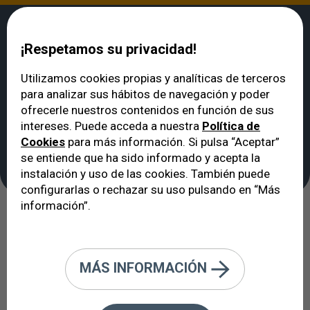
¡Respetamos su privacidad!
Utilizamos cookies propias y analíticas de terceros
para analizar sus hábitos de navegación y poder
VERTE
>
Tecnologías de diagnóstico y tratamiento
>
Cirugía glaucoma:
ofrecerle nuestros contenidos en función de sus
Mínimamente invasiva
intereses. Puede acceda a nuestra
Política de
Cirugía glaucoma:
Cookies
para más información. Si pulsa “Aceptar”
Mínimamente invasiva
se entiende que ha sido informado y acepta la
instalación y uso de las cookies. También puede
configurarlas o rechazar su uso pulsando en “Más
información”.
Implante de drenaje subconjuntival
mínimamente invasivo. Una nueva
propuesta para cirugía de glaucoma
MÁS INFORMACIÓN