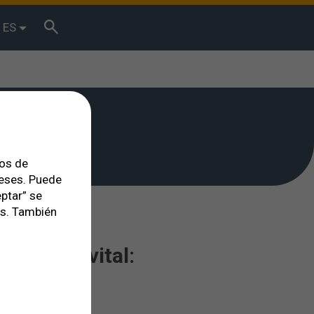
ES
tos de
reses. Puede
ptar” se
es. También
a etapa vital: