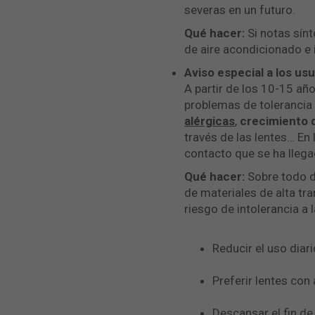
severas en un futuro.
Qué hacer:
Si notas sínt
de aire acondicionado e i
Aviso especial a los us
A partir de los 10-15 añ
problemas de tolerancia 
alérgicas
,
crecimiento 
través de las lentes… En
contacto que se ha lleg
Qué hacer:
Sobre todo d
de materiales de alta tr
riesgo de intolerancia 
Reducir el uso diari
Preferir lentes con 
Descansar el fin d