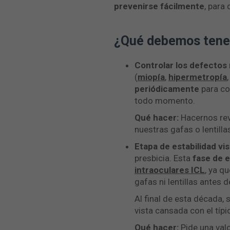
prevenirse fácilmente
, para
¿Qué debemos tener
Controlar los defectos 
(
miopía
,
hipermetropía
periódicamente
para co
todo momento.
Qué hacer:
Hacernos rev
nuestras gafas o lentilla
Etapa de estabilidad vis
presbicia. Esta
fase de e
intraoculares ICL
, ya q
gafas ni lentillas antes 
Al final de esta década,
vista cansada con el típi
Qué hacer:
Pide una val