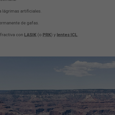
 lágrimas artificiales.
permanente de gafas.
efractiva con
LASIK
(o
PRK
) y
lentes ICL
.