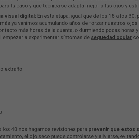
ra tu caso y qué técnica se adapta mejor a tus ojos y estil
 visual digital:
En esta etapa, igual que de los 18 a los 30
emás ya venimos acumulando años de forzar nuestros ojos co
contacto más horas de la cuenta, o durmiendo pocas horas 
mal empezar a experimentar síntomas de
sequedad ocular
co
o extraño
a
 a los 40 nos hagamos revisiones para
prevenir que estos 
atamiento, el ojo seco puede controlarse y aliviarse, evita