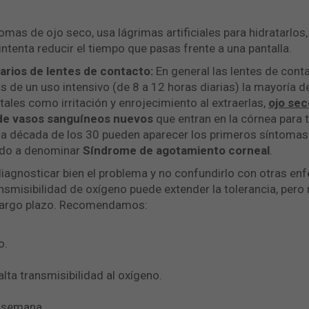
omas de ojo seco, usa lágrimas artificiales para hidratarlos, i
ntenta reducir el tiempo que pasas frente a una pantalla.
uarios de lentes de contacto:
En general las lentes de conta
os de un uso intensivo (de 8 a 12 horas diarias) la mayoría 
tales como irritación y enrojecimiento al extraerlas,
ojo sec
de vasos sanguíneos nuevos
que entran en la córnea para t
 la década de los 30 pueden aparecer los primeros síntomas d
ado a denominar
Síndrome de agotamiento corneal
.
iagnosticar bien el problema y no confundirlo con otras en
ansmisibilidad de oxígeno puede extender la tolerancia, per
a largo plazo. Recomendamos:
o.
alta transmisibilidad al oxígeno.
e semana.