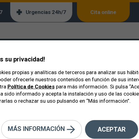
7
Urgencias 24h/7
Cita online
 Adultos 30-40
 su privacidad!
kies propias y analíticas de terceros para analizar sus hábi
oder ofrecerle nuestros contenidos en función de sus inte
tra
Política de Cookies
para más información. Si pulsa “Ace
a sido informado y acepta la instalación y uso de las cooki
arlas o rechazar su uso pulsando en “Más información”.
culares más frecuentes según cad
(de 30 a 40 años)
MÁS INFORMACIÓN
ACEPTAR