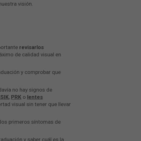
uestra visión.
mportante
revisarlos
ximo de calidad visual en
raduación y comprobar que
odavía no hay signos de
SIK
,
PRK
o
lentes
tad visual sin tener que llevar
e los primeros síntomas de
aduación y saber cuál es la