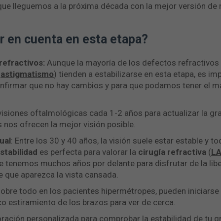
 que lleguemos a la próxima década con la mejor versión de n
 en cuenta en esta etapa?
refractivos:
Aunque la mayoría de los defectos refractivos
,
astigmatismo
) tienden a estabilizarse en esta etapa, es i
nfirmar que no hay cambios y para que podamos tener el má
isiones oftalmológicas cada 1-2 años para actualizar la g
s nos ofrecen la mejor visión posible.
ual
: Entre los 30 y 40 años, la visión suele estar estable y t
stabilidad
es perfecta para valorar la
cirugía refractiva
(
LA
ue tenemos muchos años por delante para disfrutar de la liber
de que aparezca la vista cansada.
 sobre todo en los pacientes hipermétropes, pueden iniciars
co estiramiento de los brazos para ver de cerca.
oración personalizada para comprobar la estabilidad de tu gr