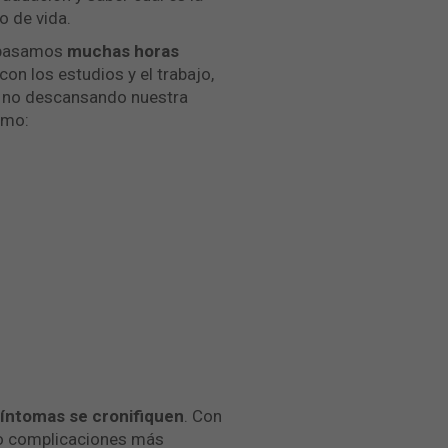
o de vida.
, pasamos
muchas horas
n los estudios y el trabajo,
y no descansando nuestra
mo:
síntomas se cronifiquen
. Con
ndo complicaciones más