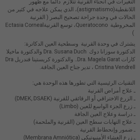
التغيرات في انحناء القرنية تتلازم دائما مع ظهور
اللانقطية(astigmatismo)، الذي يمكن علاجه في كثير من
الحالات في وحدة جراحة تصحيح البصر ( القرنية
المخروطية Queratocono، توسع القرنيةEctasia Corneal
)
يشترك في وحدة القرنية وسطحية العين الدكاترة:
الدكتورة سوزانا دوك Dra. Susana Duch والدكتورة ماخيلا
كارات Dra. Magela Garat.. والدكتورة كريستينا فندريل Dra
Cristina Vendrell ، تدير جناح العين الجافة.
التقنيات الرئيسية التي تطورها هذه الوحدة هي:
ـ علاج أمراض القرنية
ـ الزرع الاختراقي أو الرقائقي للقرنية (DMEK, DSAEK)
ـ زرع الجزء الواسع للعين (Limbo)
ـ دراسة وعلاج العين الجافة
ـ علاج التهابات سطح العين (القرنية والملحمة)
ـ ضمور وإنحطاط القرنية
ـ زرع الغشاء الأمنيوتيكي (Membrana Amniótica)