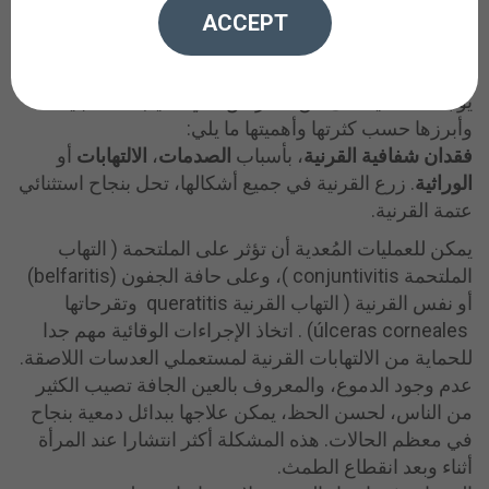
الأولى التي تجد النور عندما يدخل في مقلة عيننا. الملتحمة
ACCEPT
تستمر على سطح العين إلى أن تصل إلى جلد الجفون. هذه
البنيات تحمي العيون من الأجسام الخارجية.
يوجد عدد لا يحصى من الأمراض التي تصيب هذه البنيات.
وأبرزها حسب كثرتها وأهميتها ما يلي:
فقدان شفافية القرنية
، بأسباب
الصدمات
،
الالتهابات
أو
الوراثية
. زرع القرنية في جميع أشكالها، تحل بنجاح استثنائي
عتمة القرنية.
يمكن للعمليات المُعدية أن تؤثر على الملتحمة ( التهاب
الملتحمة conjuntivitis )، وعلى حافة الجفون (belfaritis)
أو نفس القرنية ( التهاب القرنية queratitis وتقرحاتها
úlceras corneales) . اتخاذ الإجراءات الوقائية مهم جدا
للحماية من الالتهابات القرنية لمستعملي العدسات اللاصقة.
عدم وجود الدموع، والمعروف بالعين الجافة تصيب الكثير
من الناس، لحسن الحظ، يمكن علاجها ببدائل دمعية بنجاح
في معظم الحالات. هذه المشكلة أكثر انتشارا عند المرأة
أثناء وبعد انقطاع الطمث.