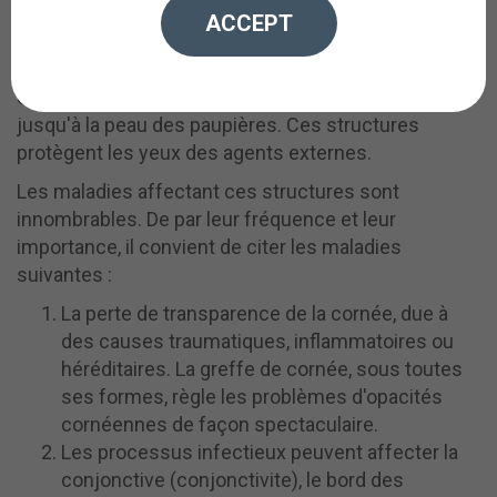
La cornée est la fenêtre de l'œil. Transparente et
ACCEPT
curviligne, elle sert de première lentille qui détecte la
lumière lorsqu'elle pénètre dans notre globe
oculaire. La conjonctive continue la surface de l'œil
jusqu'à la peau des paupières. Ces structures
protègent les yeux des agents externes.
Les maladies affectant ces structures sont
innombrables. De par leur fréquence et leur
importance, il convient de citer les maladies
suivantes :
La perte de transparence de la cornée, due à
des causes traumatiques, inflammatoires ou
héréditaires. La greffe de cornée, sous toutes
ses formes, règle les problèmes d'opacités
cornéennes de façon spectaculaire.
Les processus infectieux peuvent affecter la
conjonctive (conjonctivite), le bord des