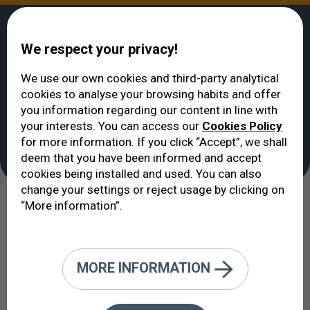
We respect your privacy!
We use our own cookies and third-party analytical
cookies to analyse your browsing habits and offer
VERTE
>
Unités cliniques
>
Unité de la cornée et de la surface oculaire
you information regarding our content in line with
Unité de la cornée et de
your interests. You can access our
Cookies Policy
for more information. If you click “Accept”, we shall
la surface oculaire
deem that you have been informed and accept
cookies being installed and used. You can also
change your settings or reject usage by clicking on
“More information”.
De nombreux patients atteints de
cécité cornéenne peuvent recouvrer
la vue grâce aux techniques
MORE INFORMATION
chirurgicales modernes.