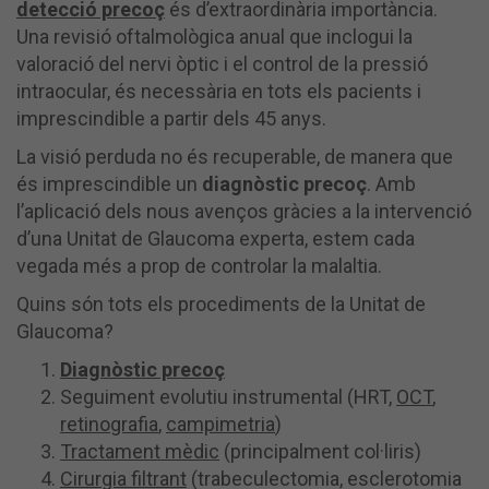
detecció precoç
és d’extraordinària importància.
Una revisió oftalmològica anual que inclogui la
valoració del nervi òptic i el control de la pressió
intraocular, és necessària en tots els pacients i
imprescindible a partir dels 45 anys.
La visió perduda no és recuperable, de manera que
és imprescindible un
diagnòstic precoç
. Amb
l’aplicació dels nous avenços gràcies a la intervenció
d’una Unitat de Glaucoma experta, estem cada
vegada més a prop de controlar la malaltia.
Quins són tots els procediments de la Unitat de
Glaucoma?
Diagnòstic precoç
Seguiment evolutiu instrumental (HRT,
OCT
,
retinografia
,
campimetria
)
Tractament mèdic
(principalment col·liris)
Cirurgia filtrant
(trabeculectomia, esclerotomia