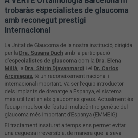
A VERTE Oftalmología Barcelona hi
trobaràs especialistes de glaucoma
amb reconegut prestigi
internacional
La Unitat de Glaucoma de la nostra institució, dirigida
per la
Dra. Susana Duch
amb la participació
d'
especialistes de glaucoma
com la
Dra. Elena
Millà
, la
Dra. Shirin Djavanmardi
i el
Dr. Carlos
Arciniegas
, té un reconeixement nacional i
internacional important. Va ser l’equip introductor
dels implants de drenatge a Espanya, el sistema
més utilitzat en els glaucomes greus. Actualment és
l’equip impulsor de l’estudi multicèntric genètic del
glaucoma més important d’Espanya (EMMEIG).
El tractament insaturat a temps ens permet evitar
una ceguesa irreversible, de manera que la seva