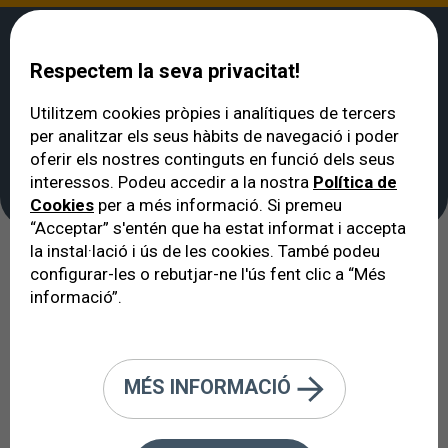
Respectem la seva privacitat!
Utilitzem cookies pròpies i analítiques de tercers
per analitzar els seus hàbits de navegació i poder
VERTE
>
Unitats clíniques
>
Unitat de Glaucoma
oferir els nostres continguts en funció dels seus
Unitat de Glaucoma
interessos. Podeu accedir a la nostra
Política de
Cookies
per a més informació. Si premeu
“Acceptar” s'entén que ha estat informat i accepta
la instal·lació i ús de les cookies. També podeu
El glaucoma és la 2a causa de
configurar-les o rebutjar-ne l'ús fent clic a “Més
informació”.
ceguesa al món. La meitat dels
pacients que en pateixen no ho
saben.
MÉS INFORMACIÓ
El glaucoma es produeix quan es lesionen les
fibres