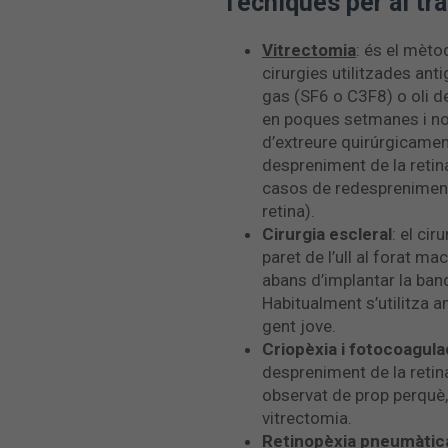
Tècniques per al tr
Vitrectomia
: és el mèto
cirurgies utilitzades ant
gas (SF6 o C3F8) o oli de
en poques setmanes i no pr
d’extreure quirúrgicamen
despreniment de la retina
casos de redespreniment 
retina).
Cirurgia escleral
: el ci
paret de l’ull al forat m
abans d’implantar la band
Habitualment s’utilitza a
gent jove.
Criopèxia i fotocoagul
despreniment de la retina
observat de prop perquè, 
vitrectomia.
Retinopèxia pneumàtic