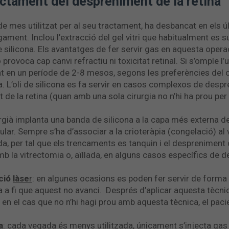
actament del despreniment de la retina
de mes utilitzat per al seu tractament, ha desbancat en els ú
igament. Inclou l’extracció del gel vitri que habitualment es 
 silicona. Els avantatges de fer servir gas en aquesta opera
ovoca cap canvi refractiu ni toxicitat retinal. Si s’omple l’ull
t en un període de 2-8 mesos, segons les preferències del cir
. L’oli de silicona es fa servir en casos complexos de despr
de la retina (quan amb una sola cirurgia no n’hi ha prou per
rurgià implanta una banda de silicona a la capa més externa de 
acular. Sempre s’ha d’associar a la crioteràpia (congelació) a
a, per tal que els trencaments es tanquin i el despreniment de
mb la vitrectomia o, aïllada, en alguns casos específics de d
ació
làse
r
: en algunes ocasions es poden fer servir de forma 
 a fi que aquest no avanci. Després d’aplicar aquesta tècnic
en el cas que no n’hi hagi prou amb aquesta tècnica, el pacie
a
: cada vegada és menys utilitzada, únicament s’injecta gas d