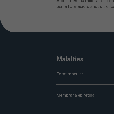
Actualment ha millorat el pron
per la formació de nous trencam
Malalties
Forat macular
Membrana epiretinal