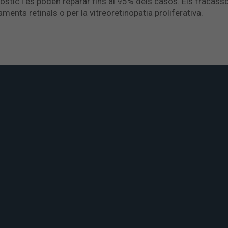
òstic i es poden reparar fins al 95% dels casos. Els fracas
ents retinals o per la vitreoretinopatia proliferativa.