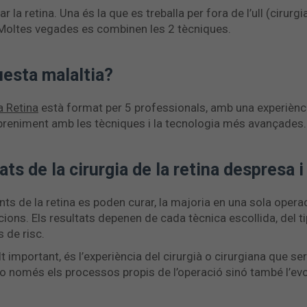
 la retina. Una és la que es treballa per fora de l’ull (cirurgia 
). Moltes vegades es combinen les 2 tècniques.
uesta malaltia?
a Retina
està format per 5 professionals, amb una experiènci
spreniment amb les tècniques i la tecnologia més avançades.
ats de la cirurgia de la retina despresa
s de la retina es poden curar, la majoria en una sola opera
ions. Els resultats depenen de cada tècnica escollida, del t
s de risc.
important, és l’experiència del cirurgià o cirurgiana que ser
no només els processos propis de l’operació sinó també l’ev