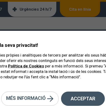
7
Urgències 24 h/7
Cita en línia
a
ment de la Retina
a seva privacitat!
es pròpies i analítiques de tercers per analitzar els seus hà
der oferir els nostres continguts en funció dels seus inter
ostra
Política de Cookies
per a més informació. Si premeu “
 estat informat i accepta la instal·lació i ús de les cookies
o rebutjar-ne l'ús fent clic a “Més informació”.
 pacients amb un despreniment de
rgia, ja sigui immediatament o de
MÉS INFORMACIÓ
ACCEPTAR
s.