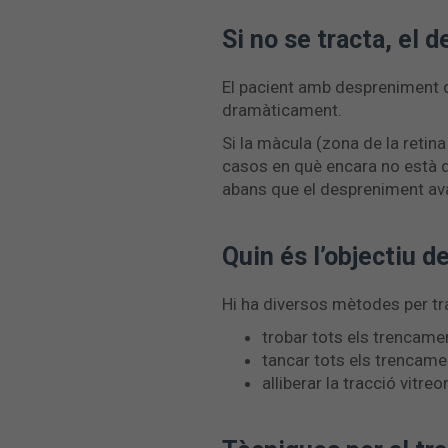
Si no se tracta, el 
El pacient amb despreniment de
dramàticament.
Si la màcula (zona de la retina
casos en què encara no està d
abans que el despreniment ava
Quin és l’objectiu d
Hi ha diversos mètodes per tra
trobar tots els trencamen
tancar tots els trencame
alliberar la tracció vitre