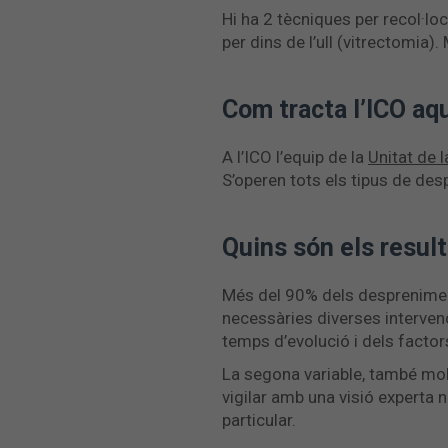
Hi ha 2 tècniques per recol·locar
per dins de l’ull (vitrectomia
Com tracta l’ICO aq
A l’ICO l’equip de la
Unitat de l
S’operen tots els tipus de de
Quins són els result
Més del 90% dels despreniment
necessàries diverses intervenc
temps d’evolució i dels factor
La segona variable, també molt 
vigilar amb una visió experta 
particular.