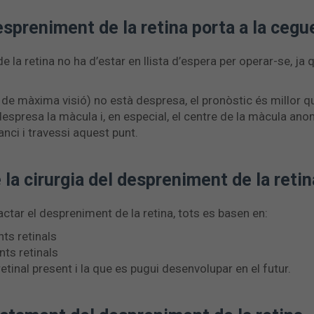
despreniment de la retina porta a la ceg
 la retina no ha d’estar en llista d’espera per operar-se, ja 
 de màxima visió) no està despresa, el pronòstic és millor que
espresa la màcula i, en especial, el centre de la màcula an
nci i travessi aquest punt.
e la cirurgia del despreniment de la reti
ctar el despreniment de la retina, tots es basen en:
ts retinals
nts retinals
oretinal present i la que es pugui desenvolupar en el futur.