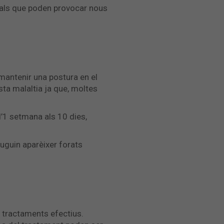
tinals que poden provocar nous
e mantenir una postura en el
ta malaltia ja que, moltes
 d’1 setmana als 10 dies,
 puguin aparèixer forats
ia tractaments efectius.