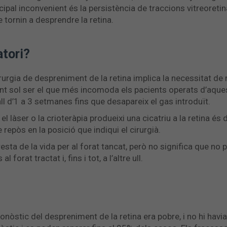
principal inconvenient és la persistència de traccions vitreore
 tornin a desprendre la retina.
tori?
 cirurgia de despreniment de la retina implica la necessitat d
nt sol ser el que més incomoda els pacients operats d’aques
ll d’1 a 3 setmanes fins que desapareix el gas introduït.
el làser o la crioteràpia produeixi una cicatriu a la retina és
repòs en la posició que indiqui el cirurgià.
 resta de la vida per al forat tancat, però no significa que no
 forat tractat i, fins i tot, a l’altre ull.
pronòstic del despreniment de la retina era pobre, i no hi hav