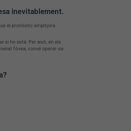
uesa inevitablement.
que el pronòstic empitjora
 si ho està. Per això, en els
omenat fòvea, convé operar-se
na?