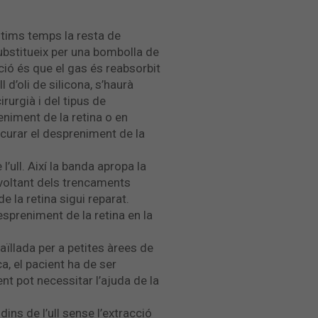
ltims temps la resta de
substitueix per una bombolla de
ció és que el gas és reabsorbit
 d’oli de silicona, s’haurà
urgià i del tipus de
eniment de la retina o en
 curar el despreniment de la
l’ull. Així la banda apropa la
l voltant dels trencaments
 la retina sigui reparat.
espreniment de la retina en la
aïllada per a petites àrees de
a, el pacient ha de ser
nt pot necessitar l’ajuda de la
ins de l’ull sense l’extracció