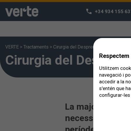
+34 934 155 63
VERTE
>
Tractaments
>
Cirurgia del Despreniment de la Retin
Cirurgia del Despreni
Respectem l
Utilitzem cooki
navegació i po
accedir a la n
s'entén que ha
configurar-les 
La majoria dels
necessitarà ciru
període de temp