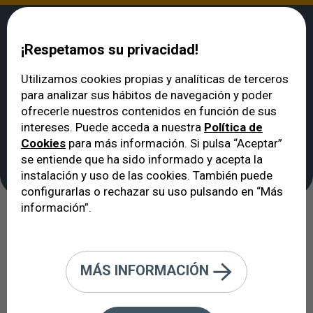
¡Respetamos su privacidad!
Utilizamos cookies propias y analíticas de terceros
para analizar sus hábitos de navegación y poder
VERTE
>
Enfermedades de los ojos y de la visión
>
Urgencias
ofrecerle nuestros contenidos en función de sus
oftalmológicas
intereses. Puede acceda a nuestra
Política de
Urgencias
Cookies
para más información. Si pulsa “Aceptar”
oftalmológicas
se entiende que ha sido informado y acepta la
instalación y uso de las cookies. También puede
configurarlas o rechazar su uso pulsando en “Más
información”.
El oftalmólgo cerca de mí
MÁS INFORMACIÓN
Se define como visita médica de urgencia
oftalmológica aquella que debe realizarse con