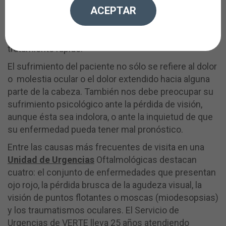
ACEPTAR
prontitud, fundamentalmente por dos razones:
porque el paciente sufre o porque la enfermedad
puede empeorar si no se realiza un diagnóstico y un
tratamiento rápido.
El sufrimiento del paciente no sólo se refiere al dolor
o molestia ocular o el dolor extendido hacia alguna
parte de la cabeza. También nos debe preocupar su
sufrimiento psicológico ante la pérdida de visión,
aunque ésta sea indolora, o ante la inquietud de que
su enfermedad pueda tener mal pronóstico.
Entre las causas más frecuentes de visita en una
Unidad de Urgencias
Oftalmológicas destacan
cuatro: el conjunto de enfermedades que presentan
ojo rojo, la pérdida brusca de la agudeza visual, la
visión de puntos flotantes o moscas (miodesopsias)
y los traumatismos oculares. El Servicio de
Urgencias de VERTE lleva 25 años atendiendo