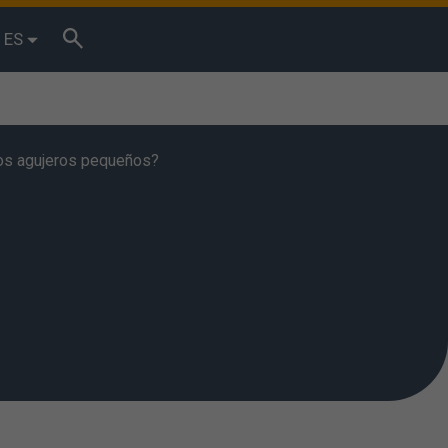
ES
ios agujeros pequeños?
tos de
reses. Puede
ptar” se
es. También