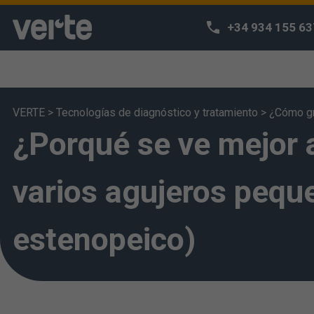
+34 934 155 63
VERTE
>
Tecnologías de diagnóstico y tratamiento
>
¿Cómo gr
¿Porqué se ve mejor 
¡Respetamos
Utilizamos coo
navegación y p
varios agujeros pequ
acceda a nues
entiende que h
estenopeico)
puede configur