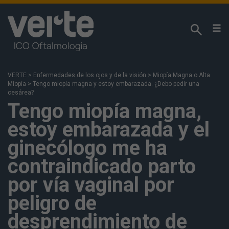
¡Respetamos su privacidad!
Utilizamos cookies propias y analíticas de terceros
para analizar sus hábitos de navegación y poder
VERTE
>
Enfermedades de los ojos y de la visión
>
Miopía Magna o Alta
ofrecerle nuestros contenidos en función de sus
Miopía
>
Tengo miopía magna y estoy embarazada. ¿Debo pedir una
intereses. Puede acceda a nuestra
Política de
cesárea?
Tengo miopía magna,
Cookies
para más información. Si pulsa “Aceptar”
se entiende que ha sido informado y acepta la
estoy embarazada y el
instalación y uso de las cookies. También puede
configurarlas o rechazar su uso pulsando en “Más
ginecólogo me ha
información”.
contraindicado parto
por vía vaginal por
peligro de
MÁS INFORMACIÓN
desprendimiento de