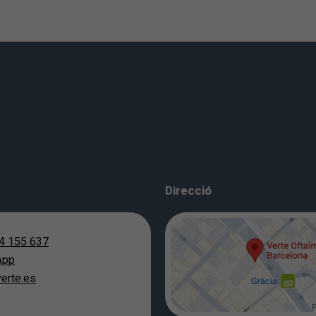
Direcció
4 155 637
App
erte.es