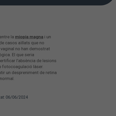
 entre la
miopia magna
i un
 de casos aïllats que no
rt vaginal no han demostrat
gica. El que seria
rtificar l’absència de lesions
 fotocoagulació làser.
tir un despreniment de retina
 normal.
zat: 06/06/2024