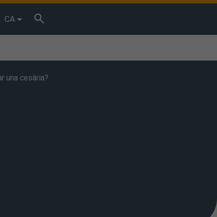
CA
r una cesària?
bits de
essos. Podeu
Acceptar”
. També podeu