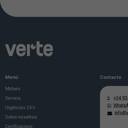
Menú
Contacte
Mútues
+34 93
Serveis
Whats
Urgències 24 h
info@v
Sobre nosaltres
Certificacions