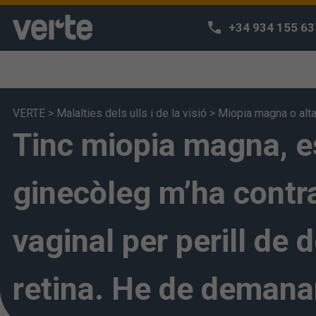
+34 934 155 63
VERTE
>
Malalties dels ulls i de la visió
>
Miopia magna o alt
Tinc miopia magna, e
Respectem l
Utilitzem cooki
navegació i po
ginecòleg m’ha contrai
accedir a la n
s'entén que ha
vaginal per perill de
configurar-les 
retina. He de demana