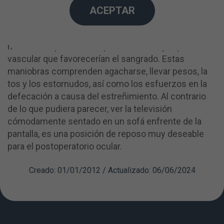
Durante el periodo postoperatorio, a excepción de
ACEPTAR
aquellos casos en los que se pide reposo absoluto
en cama, el reposo ocular se limita a evitar la
maniobras que suban la presión ocular y la presión
vascular que favorecerían el sangrado. Estas
maniobras comprenden agacharse, llevar pesos, la
tos y los estornudos, así como los esfuerzos en la
defecación a causa del estreñimiento. Al contrario
de lo que pudiera parecer, ver la televisión
cómodamente sentado en un sofá enfrente de la
pantalla, es una posición de reposo muy deseable
para el postoperatorio ocular.
Creado: 01/01/2012 / Actualizado: 06/06/2024