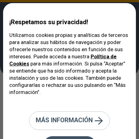
¡Respetamos su privacidad!
Utilizamos cookies propias y analíticas de terceros
para analizar sus hábitos de navegación y poder
VERTE
>
Oftalmólogo en Barcelona: cuadro médico
>
Dr. Luis Garcia
ofrecerle nuestros contenidos en función de sus
Linares
intereses. Puede acceda a nuestra
Política de
Dr. Luis Garcia Linares
Cookies
para más información. Si pulsa “Aceptar”
se entiende que ha sido informado y acepta la
instalación y uso de las cookies. También puede
configurarlas o rechazar su uso pulsando en “Más
información”.
MÁS INFORMACIÓN