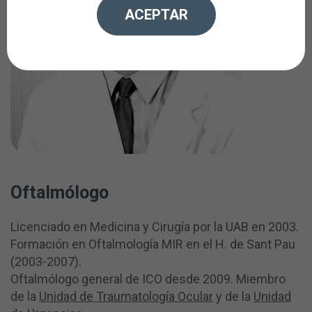
ACEPTAR
Oftalmólogo
Licenciado en Medicina y Cirugía por la UAB en 2003.
Formación en Oftalmología MIR en el H. de Sant Pau
(2003-2007).
Oftalmólogo general de ICO desde 2009. Miembro
de la
Unidad de Traumatología Ocular
y de la
Unidad