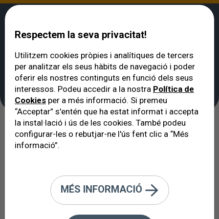
Respectem la seva privacitat!
Utilitzem cookies pròpies i analítiques de tercers
per analitzar els seus hàbits de navegació i poder
VERTE
>
Oftalmòleg a Barcelona: quadre mèdic
>
Dr. Luis Garcia Linares
oferir els nostres continguts en funció dels seus
Dr. Luis Garcia Linares
interessos. Podeu accedir a la nostra
Política de
Cookies
per a més informació. Si premeu
“Acceptar” s'entén que ha estat informat i accepta
la instal·lació i ús de les cookies. També podeu
configurar-les o rebutjar-ne l'ús fent clic a “Més
informació”.
MÉS INFORMACIÓ