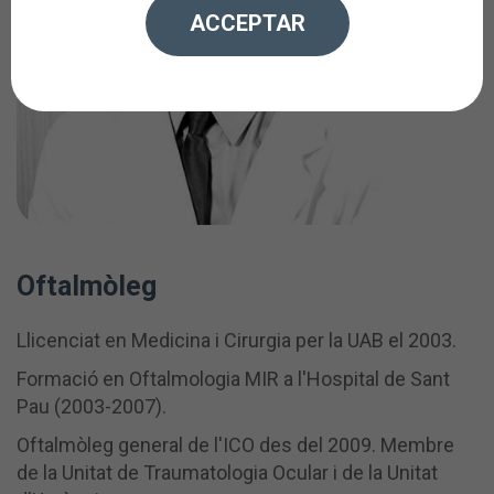
ACCEPTAR
Oftalmòleg
Llicenciat en Medicina i Cirurgia per la UAB el 2003.
Formació en Oftalmologia MIR a l'Hospital de Sant
Pau (2003-2007).
Oftalmòleg general de l'ICO des del 2009. Membre
de la Unitat de Traumatologia Ocular i de la Unitat