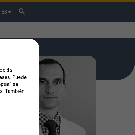
ES
tos de
reses. Puede
ptar” se
es. También