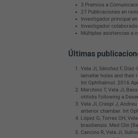
3 Premios a Comunicaci
27 Publicaciones en revi
Investigador principal en
Investigador colaborado
Múltiples asistencias a 
Últimas publicacion
Vela JI, Sánchez F, Díaz-
lamellar holes and their 
Int Ophthalmol. 2016 Ap
Marchino T, Vela JI, Bas
otitidis following a Dex
Vela JI, Crespí J, Andre
anterior chamber. Int O
López G, Torres OH, Vela
brasiliensis. Med Clin (
Cancino R, Vela JI, Sulli