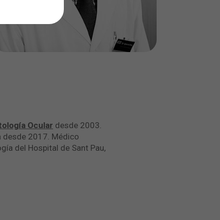
ología Ocular
desde 2003.
ona desde 2017. Médico
ogía del Hospital de Sant Pau,