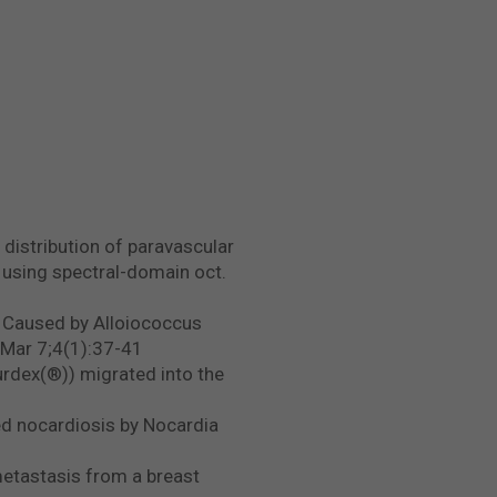
 distribution of paravascular
s using spectral-domain oct.
s Caused by Alloiococcus
 Mar 7;4(1):37-41
urdex(®)) migrated into the
ed nocardiosis by Nocardia
 metastasis from a breast