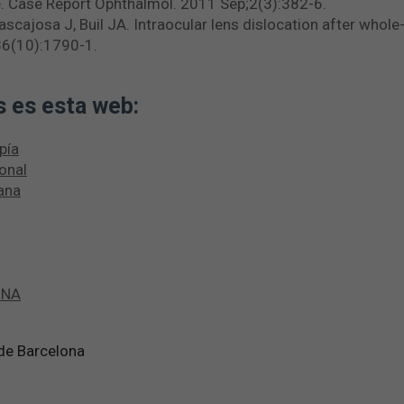
e. Case Report Ophthalmol. 2011 Sep;2(3):382-6.
ascajosa J, Buil JA. Intraocular lens dislocation after whole
36(10):1790-1.
s es esta web:
pía
onal
ana
INA
 de Barcelona