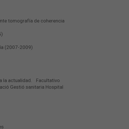
iante tomografía de coherencia
5)
gía (2007-2009)
a la actualidad. Facultativo
ació Gestió sanitaria Hospital
es