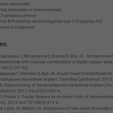
ones nacionales
stas nacionales e internacionales
 3 estudios clínicos.
r en 8 Proyectos de investigación con 2 Proyectos FIS
cursos y congresos.
es:
Cascajosa J, Mingorance E, Andreu D, Buil JA.. Incidence and
relationship with macular retinoschisis in highly myopic eye
r;36(2):247-52.
saganyas F, Sánchez S, Buil JA. Acute-Onset Endophthalmiti
amethasone Intravitreal Implant. Case Rep Ophthalmol. 2013
u D. Repositioning of dexamethasone intravitreal implant (Oz
phthalmol. 2012 Dec;32(6):583-4.
 I, Pomar V. Ocular disease as an onset form of disseminat
Barc). 2012 Oct 13;139(9):415-6.
van I, Buil JA, Muñoz CA. Regression of late onset choroidal