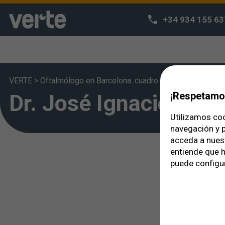
+34 934 155 63
VERTE
>
Oftalmólogo en Barcelona: cuadro médico
>
Dr. José
Dr. José Ignacio Vela
¡Respetamos
Utilizamos coo
navegación y p
acceda a nues
entiende que h
puede configur