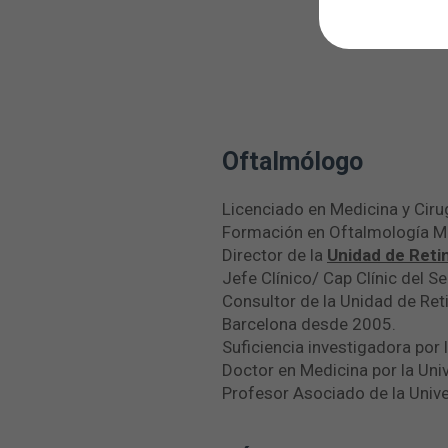
Oftalmólogo
Licenciado en Medicina y Ciru
Formación en Oftalmología MI
Director de la
Unidad de Retin
Jefe Clínico/ Cap Clínic del 
Consultor de la Unidad de Reti
Barcelona desde 2005.
Suficiencia investigadora po
Doctor en Medicina por la Un
Profesor Asociado de la Univ