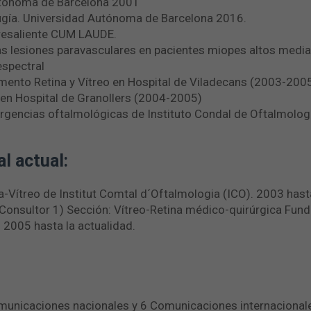
utónoma de Barcelona 2001
ugía. Universidad Autónoma de Barcelona 2016.
resaliente CUM LAUDE.
 las lesiones paravasculares en pacientes miopes altos med
espectral
ento Retina y Vítreo en Hospital de Viladecans (2003-200
a en Hospital de Granollers (2004-2005)
 Urgencias oftalmológicas de Instituto Condal de Oftalmolo
l actual:
na-Vítreo de Institut Comtal d´Oftalmologia (ICO). 2003 hast
(Consultor 1) Sección: Vítreo-Retina médico-quirúrgica Fund
. 2005 hasta la actualidad.
municaciones nacionales y 6 Comunicaciones internacional