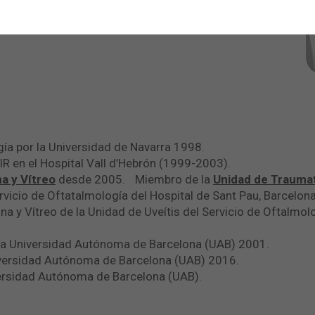
gía por la Universidad de Navarra 1998.
R en el Hospital Vall d’Hebrón (1999-2003).
a y Vítreo
desde 2005. Miembro de la
Unidad de Traumat
Servicio de Oftatalmología del Hospital de Sant Pau, Barcel
na y Vítreo de la Unidad de Uveítis del Servicio de Oftalmol
r la Universidad Autónoma de Barcelona (UAB) 2001.
iversidad Autónoma de Barcelona (UAB) 2016.
ersidad Autónoma de Barcelona (UAB).