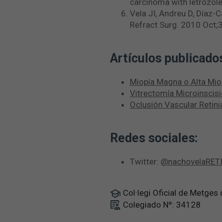
carcinoma with letrozol
Vela JI, Andreu D, Díaz-C
Refract Surg. 2010 Oct;
Artículos publicado
Miopía Magna o Alta Mio
Vitrectomía Microinscisi
Oclusión Vascular Retini
Redes sociales:
Twitter:
@nachovelaRET
Col·legi Oficial de Metges
Colegiado Nº: 34128