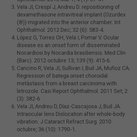
Vela JI, Crespí J, Andreu D. repositioning of
dexamethasone intravitreal implant (Ozurdex
(®)) migrated into the anterior chamber.
Int
Ophthalmol.
2012 Dec; 32 (6): 583-4.
López G, Torres OH, Vela I, Pomar V. Ocular
disease es an onset form of disseminated
Nocardiosi by Nocardia brasiliensis.
Med Clin
(Barc).
2012 octubre 13; 139 (9): 415-6.
Cancino R, Vela JI, Sullivan I, Buil JA, Muñoz CA.
Regression of batega onset choroidal
metàstasis from a breast carcinoma with
letrozole.
Casi Report Ophthalmol.
2011 Set; 2
(3): 382-6
Vela JI, Andreu D, Díaz-Cascajosa J, Buil JA.
Intraocular lens Dislocation after whole-body
vibration.
J Cataract Refract Surg.
2010
octubre; 36 (10): 1790-1.