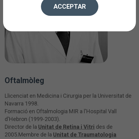
ACCEPTAR
Oftalmòleg
Llicenciat en Medicina i Cirurgia per la Universitat de
Navarra 1998.
Formació en Oftalmologia MIR a l'Hospital Vall
d'Hebron (1999-2003).
Director de la
Unitat de Retina i Vitri
des de
2005.Membre de la
Unitat de Traumatologia