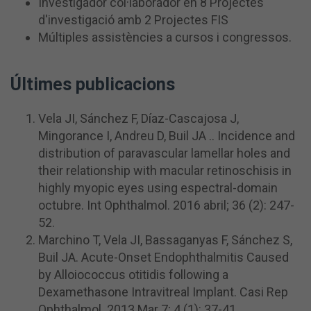
Investigador col·laborador en 8 Projectes
d'investigació amb 2 Projectes FIS
Múltiples assistències a cursos i congressos.
Últimes publicacions
Vela JI, Sánchez F, Díaz-Cascajosa J,
Mingorance I, Andreu D, Buil JA .. Incidence and
distribution of paravascular lamellar holes and
their relationship with macular retinoschisis in
highly myopic eyes using espectral-domain
octubre.
Int Ophthalmol.
2016 abril; 36 (2): 247-
52.
Marchino T, Vela JI, Bassaganyas F, Sánchez S,
Buil JA.
Acute-Onset Endophthalmitis Caused
by Alloiococcus otitidis following a
Dexamethasone Intravitreal Implant.
Casi Rep
Ophthalmol.
2013 Mar 7; 4 (1): 37-41