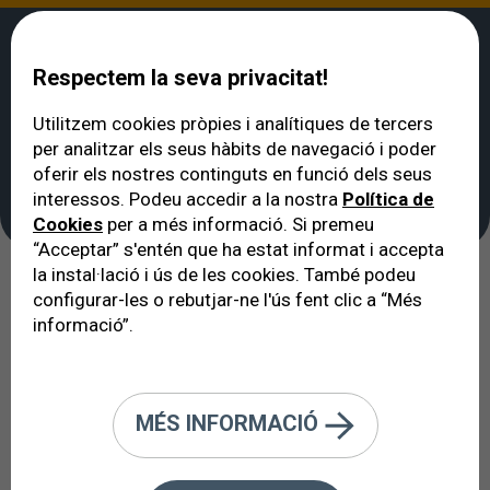
Respectem la seva privacitat!
Utilitzem cookies pròpies i analítiques de tercers
per analitzar els seus hàbits de navegació i poder
VERTE
>
Oftalmòleg a Barcelona: quadre mèdic
>
Dr. José Ignacio Vela
oferir els nostres continguts en funció dels seus
Dr. José Ignacio Vela
interessos. Podeu accedir a la nostra
Política de
Cookies
per a més informació. Si premeu
“Acceptar” s'entén que ha estat informat i accepta
la instal·lació i ús de les cookies. També podeu
configurar-les o rebutjar-ne l'ús fent clic a “Més
informació”.
MÉS INFORMACIÓ