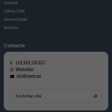
Història
Clínica CEM
Innova Ocular
Notícies
Contacte
+34 934 155 637
WhatsApp
info@verte.es
Sol·licitar cita