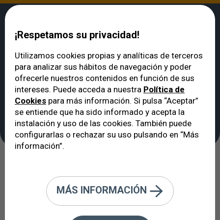
¡Respetamos su privacidad!
Utilizamos cookies propias y analíticas de terceros
para analizar sus hábitos de navegación y poder
VERTE
>
Noticias
>
Lo que el sol le hace a tus ojos sin que te des cuenta
ofrecerle nuestros contenidos en función de sus
Lo que el sol le hace a
intereses. Puede acceda a nuestra
Política de
Cookies
para más información. Si pulsa “Aceptar”
tus ojos sin que te des
se entiende que ha sido informado y acepta la
cuenta
instalación y uso de las cookies. También puede
configurarlas o rechazar su uso pulsando en “Más
información”.
26/05/2026
MÁS INFORMACIÓN
La mayoría de la gente no toma
ninguna precaución, y la radiación