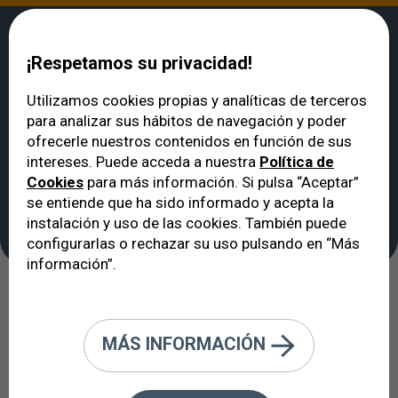
¡Respetamos su privacidad!
Utilizamos cookies propias y analíticas de terceros
para analizar sus hábitos de navegación y poder
VERTE
>
Noticias
>
¿Es hereditaria la miopía? Esto es lo que debes saber
ofrecerle nuestros contenidos en función de sus
¿Es hereditaria la
intereses. Puede acceda a nuestra
Política de
Cookies
para más información. Si pulsa “Aceptar”
miopía? Esto es lo que
se entiende que ha sido informado y acepta la
debes saber
instalación y uso de las cookies. También puede
configurarlas o rechazar su uso pulsando en “Más
información”.
08/07/2026
MÁS INFORMACIÓN
Descubre cómo influyen los genes,
el estilo de vida y qué medidas