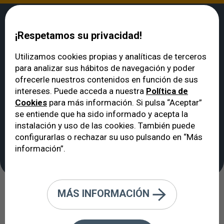
¡Respetamos su privacidad!
Utilizamos cookies propias y analíticas de terceros
para analizar sus hábitos de navegación y poder
VERTE
>
Enfermedades de los ojos y de la visión
>
Ojo rojo: causas,
ofrecerle nuestros contenidos en función de sus
síntomas y cuándo consultar al oftalmólogo
intereses. Puede acceda a nuestra
Política de
Ojo rojo: causas,
Cookies
para más información. Si pulsa “Aceptar”
síntomas y cuándo
se entiende que ha sido informado y acepta la
instalación y uso de las cookies. También puede
consultar al
configurarlas o rechazar su uso pulsando en “Más
oftalmólogo
información”.
MÁS INFORMACIÓN
El ojo rojo es uno de los motivos de
consulta oftalmológica más