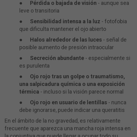
●
Pérdida o bajada de visión
- aunque sea
leve o transitoria
●
Sensibilidad intensa a la luz
- fotofobia
que dificulta mantener el ojo abierto
●
Halos alrededor de las luces
- señal de
posible aumento de presión intraocular
●
Secreción abundante
- especialmente si
es purulenta
●
Ojo rojo tras un golpe o traumatismo,
una salpicadura química o una exposición
térmica
- incluso si la visión parece normal
●
Ojo rojo en usuario de lentillas
- nunca
debe ignorarse, puede indicar una queratitis
En el ámbito de la no gravedad, es relativamente
frecuente que aparezca una mancha roja intensa en
la conjuntiva que puede llegar a ocupar todo su