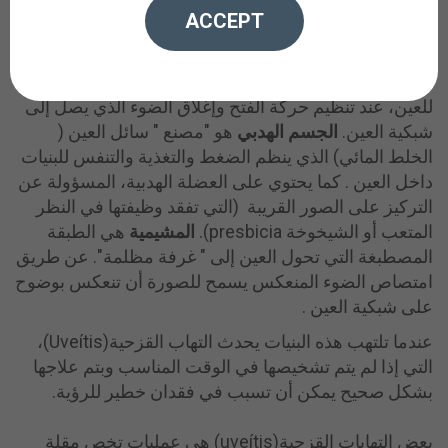
ACCEPT
بأمراض جهازية ( في مجال الطب الباطني والروماتيزم ) .
يعالج علم أورام العنبيةoncología أساسا أورام العنبي .
القزحية هي غشاء التصوير الفوتوغرافي diafragma" "
للعين، عند تنظيم حركة الفتح وإغلاق الضوء الذي يصل إلى
شبكية العين.
الجسم الهدبي
هو "مصنع " سائل العين (
الخلط المائي) الذي ينظم الضغط والتغذية والتنفس للبنيات
داخل العين . كما يحتوي على العضلة الهدبية، المسؤولة عن
التركيز على الصور القريبة (التي تفقد وظيفتها في النظر
المتعب أو الشيخوخة presbicia).
المشيمية
هي الطبقة
المصطبغة التي تحول العين إلى " غرفة مظلمة". عن طريق
امتصاص الضوء المنعكس يسمح للصورة أن تنعكس بوضوح
على شبكية العين .
عندما تلتهب هذه البنيات يحدث التهاب القزحية(Uveítis)،
التي إذا لم يتم تشخيصها في الوقت المناسب وبتم علاجها
بشكل صحيح يمكن أن تسبب في فقدان خطير للرؤية.
بعض التهابات القزحية(uveítis) هي عمليات تخص مقلة