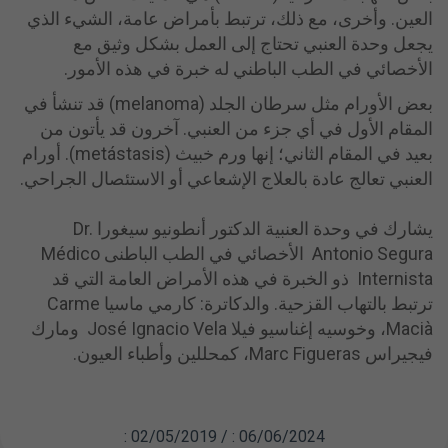
العين. وأخرى، مع ذلك، ترتبط بأمراض عامة، الشيء الذي
يجعل وحدة العنبي تحتاج إلى العمل بشكل وثيق مع
الأخصائي في الطب الباطني له خبرة في هذه الأمور.
بعض الأورام مثل سرطان الجلد (melanoma) قد تنشأ في
المقام الأول في أي جزء من العنبي. آخرون قد يأتون من
بعيد في المقام الثاني؛ إنها ورم خبيث (metástasis). أورام
العنبي تعالج عادة بالعلاج الإشعاعي أو الاستئصال الجراحي.
يشارك في وحدة العنبية الدكتور أنطونيو سيغورا Dr.
Antonio Segura الأخصائي في الطب الباطنى Médico
Internista ذو الخبرة في هذه الأمراض العامة التي قد
ترتبط بالتهاب القزحية. والدكاترة: كارمي ماسيا Carme
Macià، وخوسيه إغناسيو فيلا José Ignacio Vela ومارك
فيجيراس Marc Figueras، كمحللين وأطباء العيون.
: 02/05/2019 / : 06/06/2024