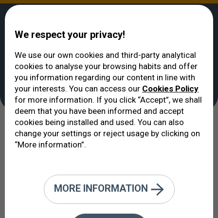
We respect your privacy!
We use our own cookies and third-party analytical
cookies to analyse your browsing habits and offer
وحدة العنبية Úvea
الوحدات الطبية
>
>
إيكوفتالمولوخيا VERTE
you information regarding our content in line with
وحدة العنبية Úvea
your interests. You can access our
Cookies Policy
for more information. If you click “Accept”, we shall
deem that you have been informed and accept
cookies being installed and used. You can also
العنبية هي تلك الطبقة الوسطى لجدار
change your settings or reject usage by clicking on
“More information”.
العين ذات القيمة الكبرى في الدورة
الدموية والتهاب العين.
MORE INFORMATION
تتكون العنبية من القزحية، والجسم الهدبي والمشيمية،
تمثل الطبقات الوسطية لبنية العين التي تبدي أساسا
الالتهابات
( التهاب القزحية uveítis)، وكثير منها مرتبطة