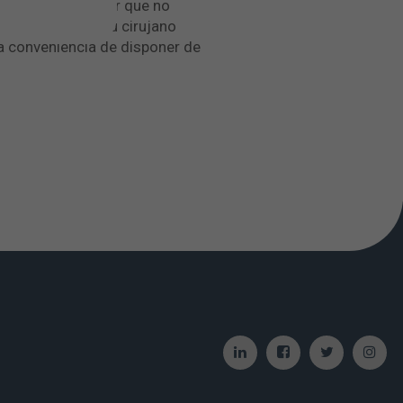
r. El dolor ocular que no
biera acudir a su cirujano
la conveniencia de disponer de