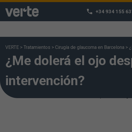
+34 934 155 63
VERTE
>
Tratamientos
>
Cirugía de glaucoma en Barcelona
>
¿
¿Me dolerá el ojo des
¡Respetamos
Utilizamos coo
navegación y p
intervención?
acceda a nues
entiende que h
puede configur