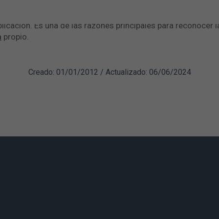
 glaucoma el ojo puede producir molestias, pero no debe dole
como el paracetamol, es un signo alarmante y el paciente de
licación. Es una de las razones principales para reconocer 
h
propio.
Creado: 01/01/2012 / Actualizado: 06/06/2024