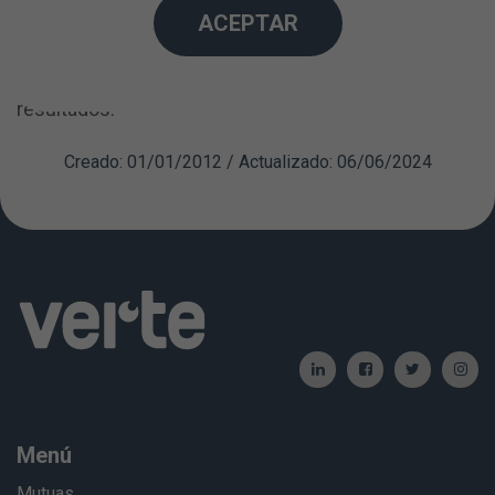
ACEPTAR
contacto es posible actualmente. Las lentes de
contacto han evolucionado tanto que permiten
también compensar la presbicia obteniendo buenos
resultados.
Creado: 01/01/2012 / Actualizado: 06/06/2024
Menú
Mutuas