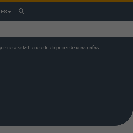
ES
¿qué necesidad tengo de disponer de unas gafas
tos de
reses. Puede
ptar” se
es. También