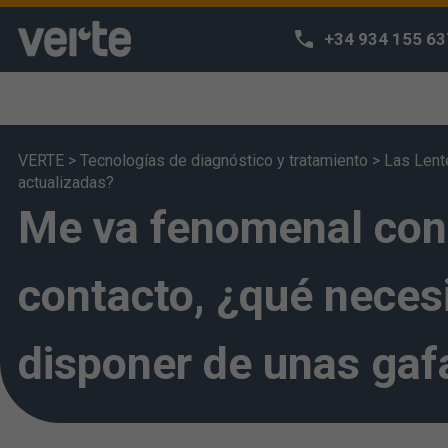
+34 934 155 63
VERTE
>
Tecnologías de diagnóstico y tratamiento
>
Las Lent
actualizadas?
¡Respetamos
Me va fenomenal con 
Utilizamos coo
navegación y p
contacto, ¿qué neces
acceda a nues
entiende que h
puede configur
disponer de unas gaf