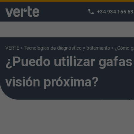
+34 934 155 63
VERTE
>
Tecnologías de diagnóstico y tratamiento
>
¿Cómo gr
¿Puedo utilizar gafa
¡Respetamos
Utilizamos coo
navegación y p
visión próxima?
acceda a nues
entiende que h
puede configur