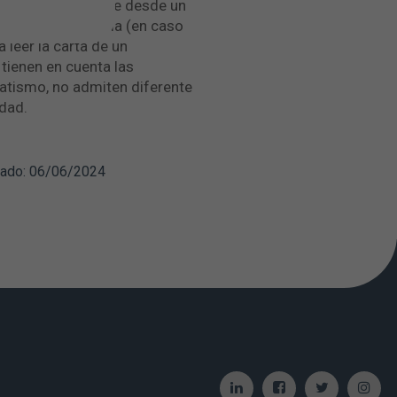
prar directamente desde un
ión de emergencia (en caso
 leer la carta de un
o tienen en cuenta las
matismo, no admiten diferente
idad.
zado: 06/06/2024