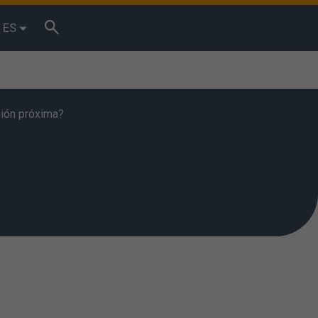
ES
sión próxima?
tos de
reses. Puede
ptar” se
es. También