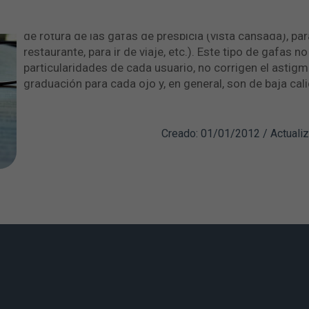
La gafas premontadas son aquellas que podemos com
expositor. Deben considerarse únicamente como soluc
de rotura de las gafas de presbicia (vista cansada), para
restaurante, para ir de viaje, etc.). Este tipo de gafas n
particularidades de cada usuario, no corrigen el astig
graduación para cada ojo y, en general, son de baja cal
Creado: 01/01/2012 / Actuali