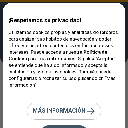
¡Respetamos su privacidad!
Utilizamos cookies propias y analíticas de terceros
para analizar sus hábitos de navegación y poder
VERTE
>
Oftalmólogo en Barcelona: cuadro médico
>
A.O. Sandra Rami
ofrecerle nuestros contenidos en función de sus
A.O. Sandra Rami
intereses. Puede acceda a nuestra
Política de
Cookies
para más información. Si pulsa “Aceptar”
se entiende que ha sido informado y acepta la
instalación y uso de las cookies. También puede
configurarlas o rechazar su uso pulsando en “Más
información”.
MÁS INFORMACIÓN