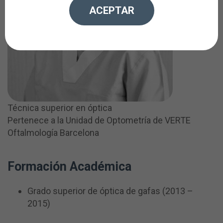
ACEPTAR
Técnica superior en óptica
Pertenece a la Unidad de Optometría de VERTE
Oftalmología Barcelona
Formación Académica
Grado superior de óptica de gafas (2013 –
2015)