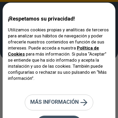
¡Respetamos su privacidad!
Utilizamos cookies propias y analíticas de terceros
para analizar sus hábitos de navegación y poder
VERTE
>
Oftalmólogo en Barcelona: cuadro médico
>
D.O.O. Núria Sánchez
ofrecerle nuestros contenidos en función de sus
D.O.O. Núria Sánchez
intereses. Puede acceda a nuestra
Política de
Cookies
para más información. Si pulsa “Aceptar”
se entiende que ha sido informado y acepta la
instalación y uso de las cookies. También puede
configurarlas o rechazar su uso pulsando en “Más
información”.
Formación Académica
MÁS INFORMACIÓN
Graduada en Óptica y Optometría por la
Universitat Politècnica de Catalunya (UPC), en
2023.