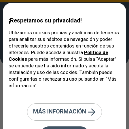
¡Respetamos su privacidad!
Utilizamos cookies propias y analíticas de terceros
para analizar sus hábitos de navegación y poder
VERTE
>
Oftalmólogo en Barcelona: cuadro médico
>
Dra. Núria Gabarró
ofrecerle nuestros contenidos en función de sus
Dra. Núria Gabarró
intereses. Puede acceda a nuestra
Política de
Cookies
para más información. Si pulsa “Aceptar”
se entiende que ha sido informado y acepta la
instalación y uso de las cookies. También puede
configurarlas o rechazar su uso pulsando en “Más
información”.
MÁS INFORMACIÓN