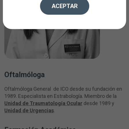
ACEPTAR
Oftalmóloga
Oftalmóloga General de ICO desde su fundación en
1989. Especialista en Estrabología. Miembro de la
Unidad de Traumatología Ocular
desde 1989 y
Unidad de Urgencias
.