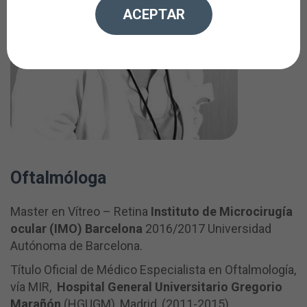
ACEPTAR
Oftalmóloga
Master en Vítreo – Retina
Instituto de Microcirugía
ocular (IMO) Barcelona
2016/2017 Universidad
Autónoma de Barcelona.
Título Oficial de Médico Especialista en Oftalmología,
vía MIR,
Hospital General Universitario Gregorio
Marañón
(HGUGM), Madrid, (2011-2015).