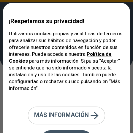
¡Respetamos su privacidad!
Utilizamos cookies propias y analíticas de terceros
para analizar sus hábitos de navegación y poder
VERTE
>
Oftalmólogo en Barcelona: cuadro médico
>
Dra. Alejandra Oteíza
ofrecerle nuestros contenidos en función de sus
Dra. Alejandra Oteíza
intereses. Puede acceda a nuestra
Política de
Cookies
para más información. Si pulsa “Aceptar”
se entiende que ha sido informado y acepta la
instalación y uso de las cookies. También puede
configurarlas o rechazar su uso pulsando en “Más
información”.
MÁS INFORMACIÓN