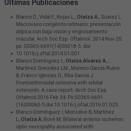
Ultimas Publicaciones
Blanco D., Vidal F., Rojas L.,
Oteíza A
., Suarez L.
Macrovaso congénito retiniano: presentación
atípica con baja visión y engrosamiento
macular. Arch Soc Esp Oftalmol. 2014 Nov 20.
pii: S0365-6691(14)00018-5. doi:
10.1016/j.oftal.2014.01.001
Blanco Domínguez I.,
Oteíza Alvarez A
.,
Martínez González LM., Moreno García-Rubio
B.,Franco Iglesias G., Rba García J.
Frontoethmoidal osteoma with orbital
extensión. A case report.-Arch Soc Esp
Oftalmol.2016 Feb 24. Pii:S0365-6691
(16)00060-5.doi:10.1016/j.oftal.2016.01.025
Blanco-Domínguez I, Monsalve B, Martínez
L,
Oteíza A
, Bové M. Bilateral anterior ischemic
optic neuropathy associated with