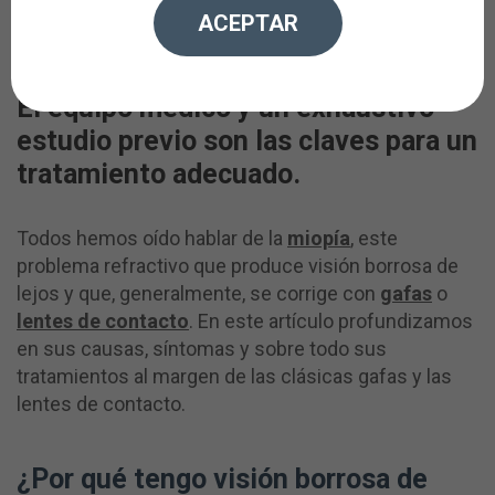
ACEPTAR
19/10/2022
El equipo médico y un exhaustivo
estudio previo son las claves para un
tratamiento adecuado.
Todos hemos oído hablar de la
miopía
, este
problema refractivo que produce visión borrosa de
lejos y que, generalmente, se corrige con
gafas
o
lentes de contacto
. En este artículo profundizamos
en sus causas, síntomas y sobre todo sus
tratamientos al margen de las clásicas gafas y las
lentes de contacto.
¿Por qué tengo visión borrosa de