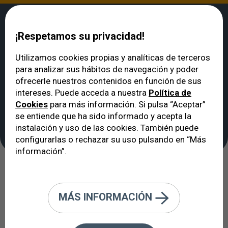
¡Respetamos su privacidad!
Utilizamos cookies propias y analíticas de terceros
para analizar sus hábitos de navegación y poder
VERTE
>
Noticias
>
Visión borrosa de lejos - La Miopía y sus tratamientos.
ofrecerle nuestros contenidos en función de sus
Visión borrosa de lejos
intereses. Puede acceda a nuestra
Política de
Cookies
para más información. Si pulsa “Aceptar”
- La Miopía y sus
se entiende que ha sido informado y acepta la
tratamientos.
instalación y uso de las cookies. También puede
configurarlas o rechazar su uso pulsando en “Más
información”.
Cirugía LASIK
Adiós gafas
MÁS INFORMACIÓN
Vista cansada
Lentes intraoculares ICL
Lentes Trifocales