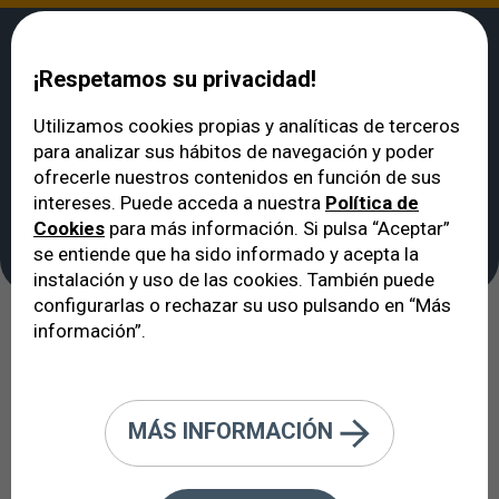
¡Respetamos su privacidad!
Utilizamos cookies propias y analíticas de terceros
para analizar sus hábitos de navegación y poder
VERTE
>
Noticias
>
Unidad Especializada en Miopía
ofrecerle nuestros contenidos en función de sus
Unidad Especializada
intereses. Puede acceda a nuestra
Política de
Cookies
para más información. Si pulsa “Aceptar”
en Miopía
se entiende que ha sido informado y acepta la
instalación y uso de las cookies. También puede
configurarlas o rechazar su uso pulsando en “Más
información”.
15/09/2020
Inauguramos Unidad Clínica para un
MÁS INFORMACIÓN
tratamiento más personalizado y
específico de los pacientes con