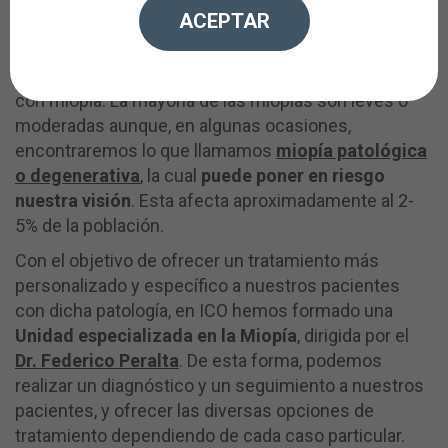
miopía.
ACEPTAR
En ICO, llevamos muchos años visitando a pacientes
con miopía. La mayoría de las miopías son leves o
moderadas aunque, en algunas ocasiones,
encontraremos lo que llamamos
miopía patológica
o degenerativa
, la cual
puede poner en riesgo
nuestra visión
. Esta afecta aproximadamente al 2-
5% de la población.
Con el objetivo de ofrecer un tratamiento más
personalizado y específico a nuestros pacientes
con dicha patología, en ICO hemos formado una
Unidad especializada en la Miopía
, dirigida por el
Dr. Federico Peralta
. De esta forma, podemos
realizar un diagnóstico y un seguimiento a nuestros
pacientes, y ofrecer las diversas opciones de
tratamiento dependiendo de cada caso particular.