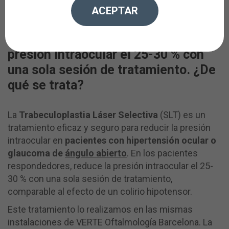
La Trabeculoplastia Láser Selectiva
ACEPTAR
o SLT es un nuevo tratamiento para
el glaucoma que puede reducir la
presión intraocular el 25-30 % con
una sola sesión de tratamiento. ¿De
qué se trata?
La
Trabeculoplastia Láser Selectiva
(SLT) es un
tratamiento eficaz y seguro para reducir la presión
intraocular en
pacientes con hipertensión ocular o
glaucoma de
ángulo abierto
. En los pacientes
respondedores, reduce la presión intraocular el 25-
30 % con una sola sesión de tratamiento,
comparable al efecto de un colirio hipotensor.
Este tratamiento lo realizamos en las mismas
instalaciones de VERTE Oftalmología Barcelona. La