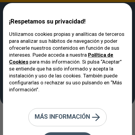
¡Respetamos su privacidad!
Utilizamos cookies propias y analíticas de terceros
para analizar sus hábitos de navegación y poder
VERTE
>
Noticias
>
SLT: una técnica altamente efectiva para reducir la
ofrecerle nuestros contenidos en función de sus
presión intraocular
intereses. Puede acceda a nuestra
Política de
SLT: una técnica
Cookies
para más información. Si pulsa “Aceptar”
altamente efectiva
se entiende que ha sido informado y acepta la
instalación y uso de las cookies. También puede
para reducir la presión
configurarlas o rechazar su uso pulsando en “Más
intraocular
información”.
MÁS INFORMACIÓN
26/06/2017