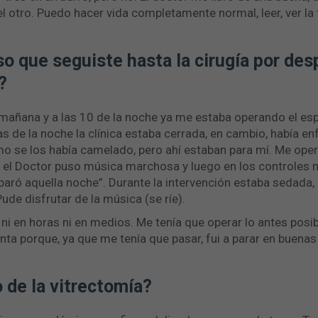
 otro. Puedo hacer vida completamente normal, leer, ver la 
o que seguiste hasta la cirugía por de
?
a mañana y a las 10 de la noche ya me estaba operando el es
s de la noche la clínica estaba cerrada, en cambio, había e
o se los había camelado, pero ahí estaban para mí. Me opera
n el Doctor puso música marchosa y luego en los controles 
paró aquella noche”. Durante la intervención estaba sedada,
ude disfrutar de la música (se ríe).
 ni en horas ni en medios. Me tenía que operar lo antes posib
ta porque, ya que me tenía que pasar, fui a parar en buena
 de la vitrectomía?