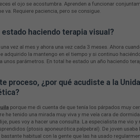
ces el ojo se acostumbra. Aprenden a funcionar conjuntame
me va. Requiere paciencia, pero se consigue.
estado haciendo terapia visual?
 una vez al mes y ahora una vez cada 3 meses. Ahora cuand
he adquirido la mantengo en el tiempo y si continuo hacién
a unos parámetros. En total he estado un año haciendo terap
e proceso, ¿por qué acudiste a la Unida
ética?
uila
porque me di cuenta de que tenía los párpados muy cer
e he tenido una mirada muy viva y me veía cara de dormida… 
ije, pues voy a hacer una consulta. La especialista me vio y 
prendidos (ptosis aponeurótica palpebral). De joven usaba 
bastante habitual con la gente que las ha usado regularmente