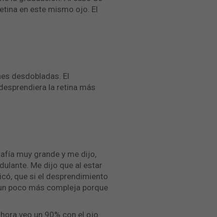
retina en este mismo ojo. El
nes desdobladas. El
desprendiera la retina más
afía muy grande y me dijo,
dulante. Me dijo que al estar
có, que si el desprendimiento
ra un poco más compleja porque
 ahora veo un 90% con el ojo