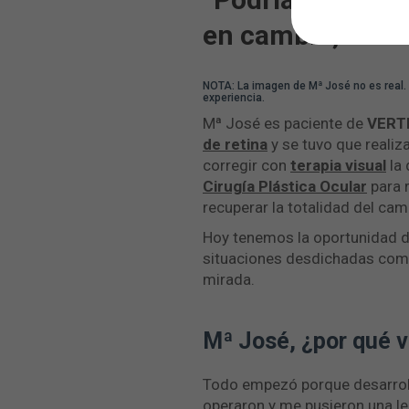
en cambio, me mi
NOTA: La imagen de Mª José no es real. 
experiencia.
Mª José es paciente de
VERTE
de retina
y se tuvo que realiz
corregir con
terapia visual
la 
Cirugía Plástica Ocular
para 
recuperar la totalidad del ca
Hoy tenemos la oportunidad de 
situaciones desdichadas como
mirada.
Mª José, ¿por qué v
Todo empezó porque desarroll
operaron y me pusieron una len