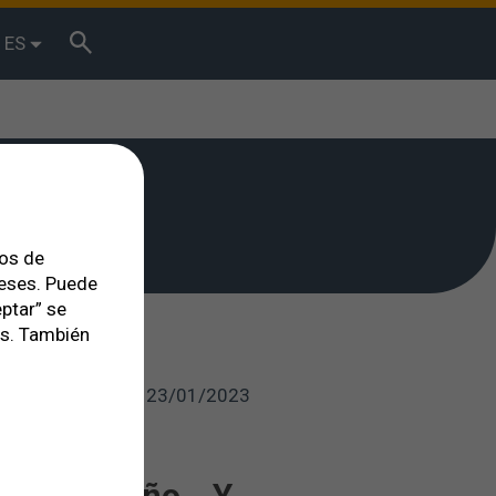
ES
tos de
reses. Puede
ptar” se
es. También
23/01/2023
ara de sueño… Y,