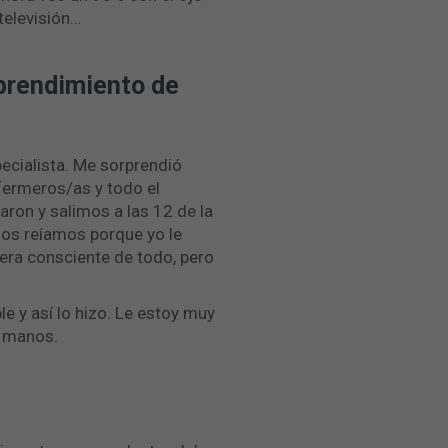
televisión…
sprendimiento de
pecialista. Me sorprendió
nfermeros/as y todo el
ron y salimos a las 12 de la
nos reíamos porque yo le
 era consciente de todo, pero
le y así lo hizo. Le estoy muy
s manos.