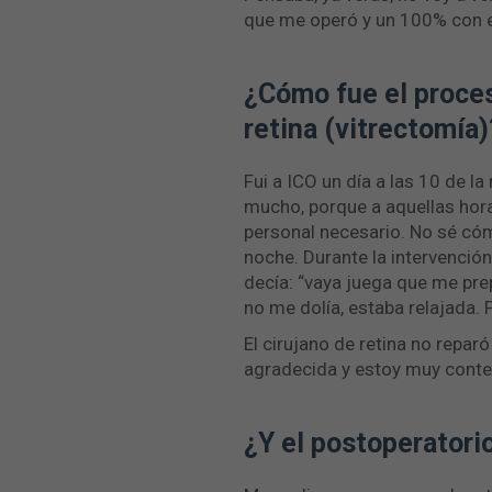
que me operó y un 100% con el
¿Cómo fue el proces
retina (vitrectomía)
Fui a ICO un día a las 10 de l
mucho, porque a aquellas hora
personal necesario. No sé cóm
noche. Durante la intervenció
decía: “vaya juega que me pre
no me dolía, estaba relajada. P
El cirujano de retina no reparó
agradecida y estoy muy conten
¿Y el postoperatorio