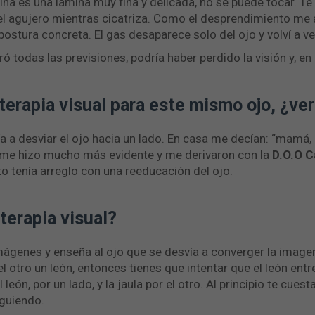
na es una lámina muy fina y delicada, no se puede tocar. Te
el agujero mientras cicatriza. Como el desprendimiento me
 postura concreta. El gas desaparece solo del ojo y volví a ve
 todas las previsiones, podría haber perdido la visión y, en
erapia visual para este mismo ojo, ¿ve
a a desviar el ojo hacia un lado. En casa me decían: “mamá, ¡
 me hizo mucho más evidente y me derivaron con la
D.O.O 
 tenía arreglo con una reeducación del ojo.
terapia visual?
genes y enseña al ojo que se desvía a converger la imagen 
l otro un león, entonces tienes que intentar que el león entre e
león, por un lado, y la jaula por el otro. Al principio te cue
iguiendo.