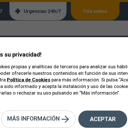
7
Urgencias 24h/7
Cita online
natural
 su privacidad!
kies propias y analíticas de terceros para analizar sus hábi
oder ofrecerle nuestros contenidos en función de sus inte
tra
Política de Cookies
para más información. Si pulsa “Ace
a sido informado y acepta la instalación y uso de las cooki
arlas o rechazar su uso pulsando en “Más información”.
MÁS INFORMACIÓN
ACEPTAR
ega, con mis ojos cerrados, con c