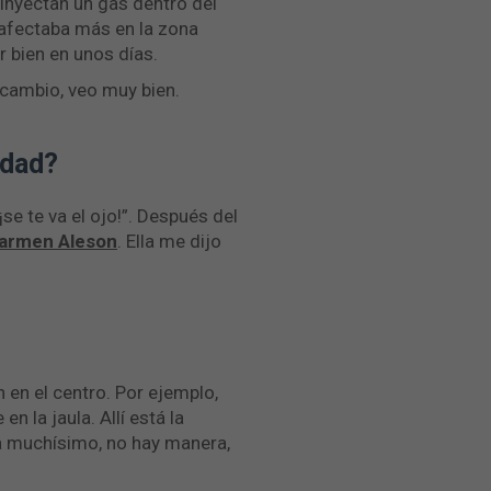
 inyectan un gas dentro del
 afectaba más en la zona
r bien en unos días.
 cambio, veo muy bien.
rdad?
se te va el ojo!”. Después del
Carmen Aleson
. Ella me dijo
en el centro. Por ejemplo,
n la jaula. Allí está la
sta muchísimo, no hay manera,