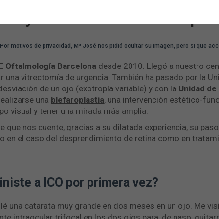
ro y veo a la misma de siempre.
Por motivos de privacidad, Mª José nos pidió ocultar su imagen, pero si que acc
 Oftalmología Barcelona
desde 2010. Llegó a nuestro cen
ar una vitrectomía de urgencia. También ha pasado por la U
desviación de un ojo (exotropía variable) y con la
Unidad de 
realizarse una
blefaroplastia
, una intervención estético-func
mpo visual y tener una mirada más amplia.
que nos cuente, gracias a su dilatada experiencia, su paso 
 en el caso del desprendimiento de retina como en tratami
iniste a ICO por primera vez?
é una catarata muy grande en dos meses en un ojo. Me visi
te intraocular trifocal en los dos ojos para, de paso, quita