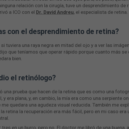
 ninguna relación con la cirugía, tuve un desprendimiento de 
rivó a ICO con el
Dr. David Andreu
, el especialista de retina.
s con el desprendimiento de retina?
i tuviera una raya negra en mitad del ojo y a ver las imáge
dijo que teníamos que operar rápido porque cuanto más se 
edara bien.
dio el retinólogo?
 una prueba que hacen de la retina que es como una fotogr
l, y era plana, y, en cambio, la mía era como una serpiente on
e me quedara una agudeza visual reducida. También me expli
 la retina la recuperación era más fácil, pero en mi caso e
tral.
r tres en un burro, pero no. El doctor me libró de una buena,