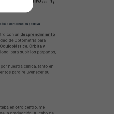
”
edió a contarnos su positiva
tro con un
desprendimiento
nidad de Optometría para
Oculoplástica, Órbita y
ional para subir los párpados,
por nuestra clínica, tanto en
entos para rejuvenecer su
taba en otro centro, me
rme la graduación. Al cabo de