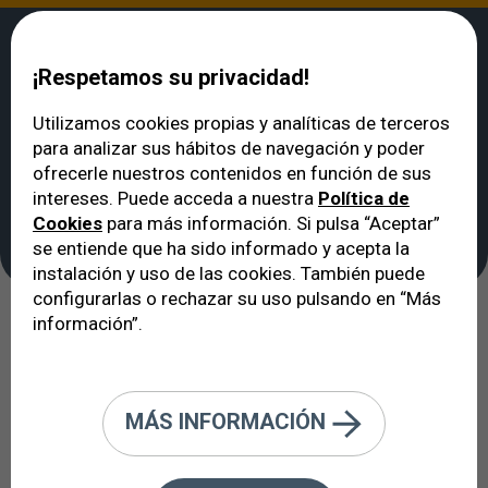
¡Respetamos su privacidad!
Utilizamos cookies propias y analíticas de terceros
para analizar sus hábitos de navegación y poder
VERTE
>
Noticias
>
¿Qué es DMAE? ¿Se puede tratar?
ofrecerle nuestros contenidos en función de sus
¿Qué es DMAE? ¿Se
intereses. Puede acceda a nuestra
Política de
Cookies
para más información. Si pulsa “Aceptar”
puede tratar?
se entiende que ha sido informado y acepta la
instalación y uso de las cookies. También puede
configurarlas o rechazar su uso pulsando en “Más
información”.
22/09/2014
DMAE. Degeneración macular
MÁS INFORMACIÓN
asociada a la edad Entrevista al Dr.
Jaume Crespí de la Unidad de Retina