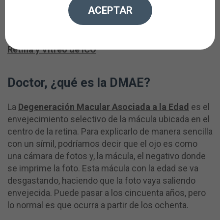
y Vítreo de ICO
ACEPTAR
Entrevista al
Dr. Jaume Crespí
de la
Unidad de
Retina y Vítreo de ICO
Doctor, ¿qué es la DMAE?
La
Degeneración Macular Asociada a la Edad
es el
envejecimiento selectivo de la mácula ubicada en el
centro de la retina. Para explicarlo de manera sencilla
con un símil, podríamos decir que el ojo es como
una cámara de fotos y, la mácula, el negativo donde
se imprime la foto. Esta mácula con la edad se va
desgastando, haciendo que la foto vaya saliendo
envejecida. Puede pasar a los cincuenta años, pero
lo normal es que ocurra a partir de los ochenta.