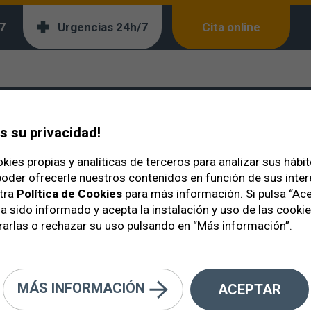
7
Urgencias 24h/7
Cita online
: 10 consejos
 su privacidad!
kies propias y analíticas de terceros para analizar sus hábi
oder ofrecerle nuestros contenidos en función de sus inte
tra
Política de Cookies
para más información. Si pulsa “Ace
a sido informado y acepta la instalación y uso de las cooki
arlas o rechazar su uso pulsando en “Más información”.
MÁS INFORMACIÓN
ACEPTAR
on los petardos en San Juan: 10