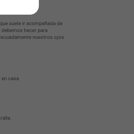
 que suele ir acompañada de
é debemos hacer para
 adecuadamente nuestros ojos
 en casa.
ralla.