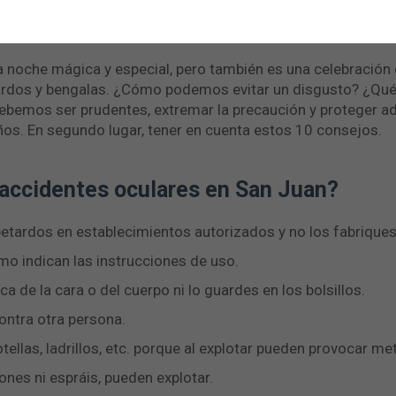
s
a noche mágica y especial, pero también es una celebración
ardos y bengalas. ¿Cómo podemos evitar un disgusto? ¿Qu
 debemos ser prudentes, extremar la precaución y proteger
iños. En segundo lugar, tener en cuenta estos 10 consejos.
 accidentes oculares en San Juan?
etardos en establecimientos autorizados y no los fabriques
mo indican las instrucciones de uso.
a de la cara o del cuerpo ni lo guardes en los bolsillos.
ontra otra persona.
ellas, ladrillos, etc. porque al explotar pueden provocar met
ones ni espráis, pueden explotar.