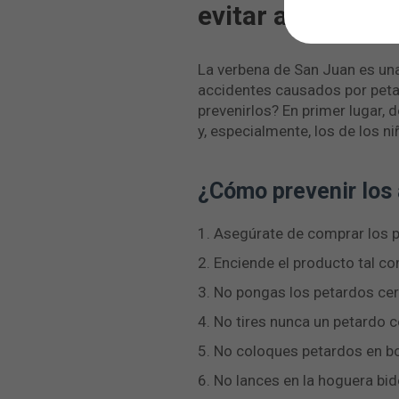
evitar accidente
La verbena de San Juan es un
accidentes causados por pet
prevenirlos? En primer lugar,
y, especialmente, los de los n
¿Cómo prevenir los
1. Asegúrate de comprar los p
2. Enciende el producto tal co
3. No pongas los petardos cerc
4. No tires nunca un petardo c
5. No coloques petardos en bot
6. No lances en la hoguera bid