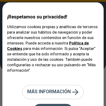
¡Respetamos su privacidad!
Utilizamos cookies propias y analíticas de terceros
para analizar sus hábitos de navegación y poder
VERTE
>
Noticias
>
Opositores a cuerpos de seguridad en Barcelona
ofrecerle nuestros contenidos en función de sus
Opositores a cuerpos
intereses. Puede acceda a nuestra
Política de
Cookies
para más información. Si pulsa “Aceptar”
de seguridad en
se entiende que ha sido informado y acepta la
Barcelona
instalación y uso de las cookies. También puede
configurarlas o rechazar su uso pulsando en “Más
información”.
Cirugía LASIK
MÁS INFORMACIÓN
21/04/2026