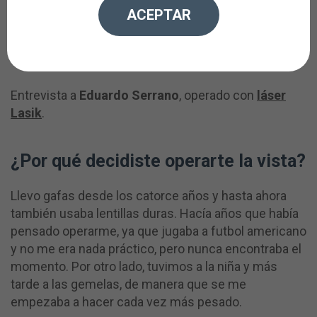
Cuando decidí operarme pregunté a
ACEPTAR
mi aseguradora y me dio tres
opciones. Entre ellas estaba ICO.
Entrevista a
Eduardo Serrano
, operado con
láser
Lasik
.
¿Por qué decidiste operarte la vista?
Llevo gafas desde los catorce años y hasta ahora
también usaba lentillas duras. Hacía años que había
pensado operarme, ya que jugaba a futbol americano
y no me era nada práctico, pero nunca encontraba el
momento. Por otro lado, tuvimos a la niña y más
tarde a las gemelas, de manera que se me
empezaba a hacer cada vez más pesado.