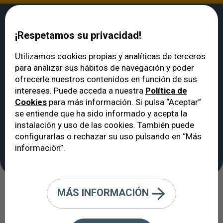
¡Respetamos su privacidad!
Utilizamos cookies propias y analíticas de terceros
para analizar sus hábitos de navegación y poder
VERTE
>
Noticias
>
“Estaba decidido a operarme, el trato que recibí en ICO
ofrecerle nuestros contenidos en función de sus
me acabó de convencer”
intereses. Puede acceda a nuestra
Política de
“Estaba decidido a
Cookies
para más información. Si pulsa “Aceptar”
operarme, el trato que
se entiende que ha sido informado y acepta la
instalación y uso de las cookies. También puede
recibí en ICO me acabó
configurarlas o rechazar su uso pulsando en “Más
de convencer”
información”.
MÁS INFORMACIÓN
23/03/2016