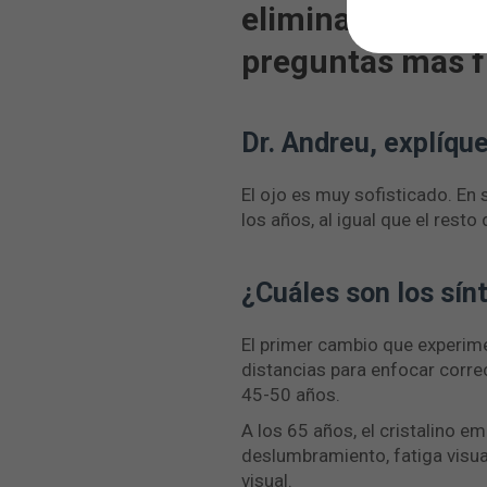
eliminarlas? El D
preguntas más f
Dr. Andreu, explíqu
El ojo es muy sofisticado. En 
los años, al igual que el resto
¿Cuáles son los sín
El primer cambio que experime
distancias para enfocar corre
45-50 años.
A los 65 años, el cristalino 
deslumbramiento, fatiga visual,
visual.