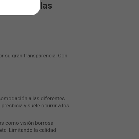
e explica las
por su gran transparencia. Con
acomodación a las diferentes
resbicia y suele ocurrir a los
as como visión borrosa,
etc. Limitando la calidad