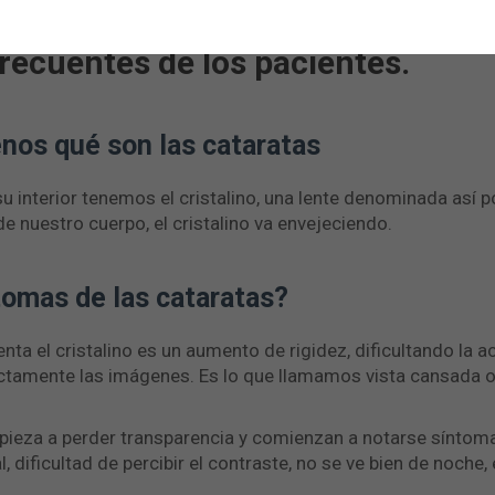
r. David Andreu, director de ICO, t
recuentes de los pacientes.
enos qué son las cataratas
su interior tenemos el cristalino, una lente denominada así 
 de nuestro cuerpo, el cristalino va envejeciendo.
tomas de las cataratas?
nta el cristalino es un aumento de rigidez, dificultando la 
ctamente las imágenes. Es lo que llamamos vista cansada o p
empieza a perder transparencia y comienzan a notarse síntom
 dificultad de percibir el contraste, no se ve bien de noche, 