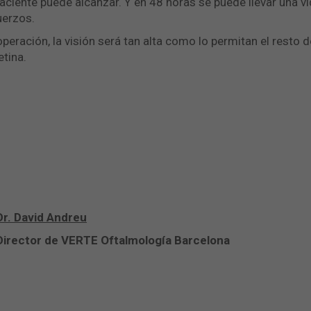
paciente puede alcanzar. Y en 48 horas se puede llevar una v
uerzos.
peración, la visión será tan alta como lo permitan el resto d
etina.
Dr. David Andreu
Director de VERTE Oftalmología Barcelona