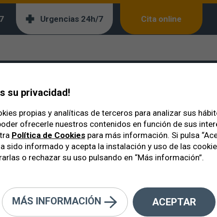
7
Urgencias 24h/7
Cita online
ratas es peligrosa?
 su privacidad!
kies propias y analíticas de terceros para analizar sus hábi
oder ofrecerle nuestros contenidos en función de sus inte
tra
Política de Cookies
para más información. Si pulsa “Ace
a sido informado y acepta la instalación y uso de las cooki
arlas o rechazar su uso pulsando en “Más información”.
MÁS INFORMACIÓN
ACEPTAR
taratas y por qué aparecen? ¿Es 