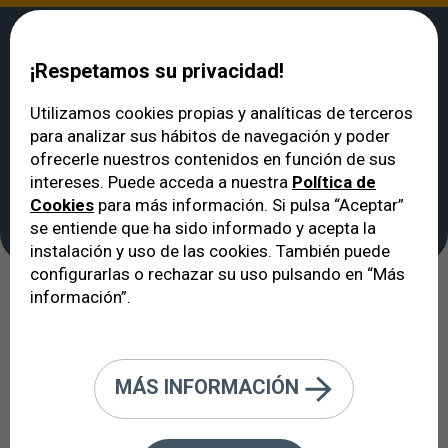
¡Respetamos su privacidad!
Utilizamos cookies propias y analíticas de terceros
para analizar sus hábitos de navegación y poder
VERTE
>
Noticias
>
Entrevista a la Dra. Carmen del Águila
ofrecerle nuestros contenidos en función de sus
Entrevista a la Dra.
intereses. Puede acceda a nuestra
Política de
Cookies
para más información. Si pulsa “Aceptar”
Carmen del Águila
se entiende que ha sido informado y acepta la
instalación y uso de las cookies. También puede
configurarlas o rechazar su uso pulsando en “Más
información”.
10/03/2015
MÁS INFORMACIÓN
Oculoplástica: ¿cómo rejuvenecer la
mirada?