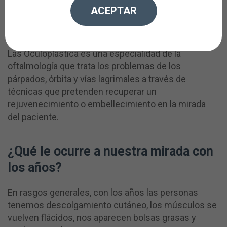
Los oftalmólogos buscamos la
ACEPTAR
belleza natural de la mirada.
Las Oculoplástica es una especialidad de la
oftalmología que trata los problemas de los
párpados, órbita y vías lagrimales a través de
técnicas que pretenden recuperar un
rejuvenecimiento o embellecimiento en la mirada
del paciente.
¿Qué le ocurre a nuestra mirada con
los años?
En rasgos generales, con los años las personas
tenemos descolgamiento cutáneo, los músculos se
vuelven flácidos, nos aparecen bolsas grasas y