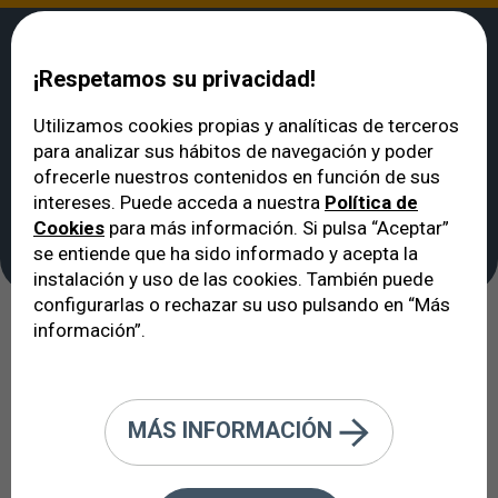
¡Respetamos su privacidad!
Utilizamos cookies propias y analíticas de terceros
para analizar sus hábitos de navegación y poder
VERTE
>
Noticias
>
Lentes ICL: Invisibles y reversibles
ofrecerle nuestros contenidos en función de sus
Lentes ICL: Invisibles y
intereses. Puede acceda a nuestra
Política de
Cookies
para más información. Si pulsa “Aceptar”
reversibles
se entiende que ha sido informado y acepta la
instalación y uso de las cookies. También puede
configurarlas o rechazar su uso pulsando en “Más
información”.
Adiós gafas
Lentes intraoculares ICL
Vista cansada
MÁS INFORMACIÓN
26/04/2022