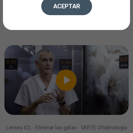
Elimina tus gafas con la
ACEPTAR
implantación de las lentes
intraoculares ICL.
Lentes ICL - Eliminar las gafas - VERTE Oftalmología